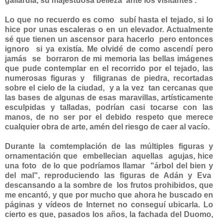
gallardía, su majestuosa belleza ante los visitantes .
Lo que no recuerdo es como subí hasta el tejado, si lo
hice por unas escaleras o en un elevador. Actualmente
sé que tienen un ascensor para hacerlo pero entonces
ignoro si ya existía. Me olvidé de como ascendí pero
jamás se borraron de mi memoria las bellas imágenes
que pude contemplar en el recorrido por el tejado, las
numerosas figuras y filigranas de piedra, recortadas
sobre el cielo de la ciudad, y a la vez tan cercanas que
las bases de algunas de esas maravillas, artísticamente
esculpidas y talladas, podrían casi tocarse con las
manos, de no ser por el debido respeto que merece
cualquier obra de arte, amén del riesgo de caer al vacío.
Durante la comtemplación de las múltiples figuras y
ornamentación que embellecian aquellas agujas, hice
una foto de lo que podríamos llamar "árbol del bien y
del mal", reproduciendo las figuras de Adán y Eva
descansando a la sombre de los frutos prohibidos, que
me encantó, y que por mucho que ahora he buscado en
páginas y vídeos de Internet no conseguí ubicarla. Lo
cierto es que, pasados los años, la fachada del Duomo,