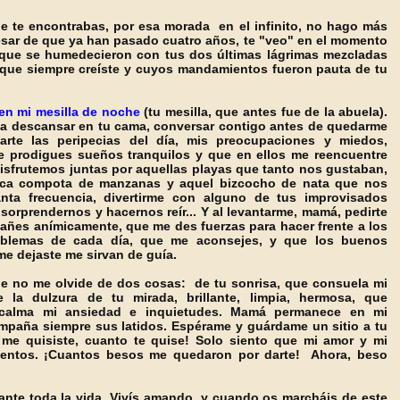
e te encontrabas, por esa morada en el infinito, no hago más
esar de que ya han pasado cuatro años, te "veo" en el momento
 que se humedecieron con tus dos últimas lágrimas mezcladas
 que siempre creíste y cuyos mandamientos fueron pauta de tu
en mi mesilla de noche
(tu mesilla, que antes fue de la abuela).
a descansar en tu cama, conversar contigo antes de quedarme
arte las peripecias del día, mis preocupaciones y miedos,
e prodigues sueños tranquilos y que en ellos me reencuentre
isfrutemos juntas por aquellas playas que tanto nos gustaban,
rica compota de manzanas y aquel bizcocho de nata que nos
nta frecuencia, divertirme con alguno de tus improvisados
 sorprendernos y hacernos reír... Y al levantarme, mamá, pedirte
ñes anímicamente, que me des fuerzas para hacer frente a los
blemas de cada día, que me aconsejes, y que los buenos
me dejaste me sirvan de guía.
 no me olvide de dos cosas: de tu sonrisa, que consuela mi
 la dulzura de tu mirada, brillante, limpia, hermosa, que
y calma mi ansiedad e inquietudes. Mamá permanece en mi
mpaña siempre sus latidos. Espérame y guárdame un sitio a tu
 me quisiste, cuanto te quise! Solo siento que mi amor y mi
mientos. ¡Cuantos besos me quedaron por darte! Ahora, beso
te toda la vida. Vivís amando, y cuando os marcháis de este