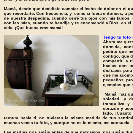
Mamá, desde que decidiste cambiar el lecho de dolor en el qu
que recordarte. Con frecuencia, y como si fuera entonces, a p
de nuestra despedida, cuando cerré tus ojos con mis labios,
con las mías, cuando te bendije y te encomendé a Dios, en el
vida. ¡Que buena eras mamá!
Tengo tu foto 
Ahora me gust
dormida, cont
pedirte que m
contigo, que d
compartir la 
hacías con ta
disfraces para
que me acompa
pequeños pro
ejemplos que 
Mamá, haz que
soledad, y de
tranquiliza 
corazón y aco
lado. ¡Cuanto
ternura hacía ti, no tuvieran la misma medida de tus senti
muchas veces tu foto, y aunque no es lo mismo, me consuela.
Las madres nos amáis antes de que nazcamos, nos amáis duran