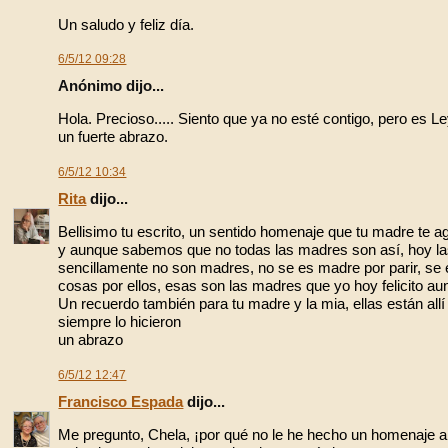
Un saludo y feliz día.
6/5/12 09:28
Anónimo dijo...
Hola. Precioso..... Siento que ya no esté contigo, pero es L
un fuerte abrazo.
6/5/12 10:34
Rita
dijo...
Bellisimo tu escrito, un sentido homenaje que tu madre te a
y aunque sabemos que no todas las madres son así, hoy las
sencillamente no son madres, no se es madre por parir, se e
cosas por ellos, esas son las madres que yo hoy felicito a
Un recuerdo también para tu madre y la mia, ellas están a
siempre lo hicieron
un abrazo
6/5/12 12:47
Francisco Espada
dijo...
Me pregunto, Chela, ¡por qué no le he hecho un homenaje a 