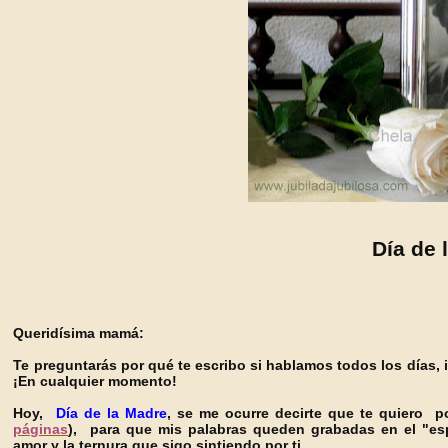
Día de 
Queridísima mamá:
Te preguntarás por qué te escribo si hablamos todos los días, in
¡En cualquier momento!
Hoy,
Día de la Madre
, se me ocurre decirte que te quiero po
páginas
), para que mis palabras queden grabadas en el "esp
amor y la ternura que sigo sintiendo por ti.