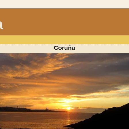
a
Coruña