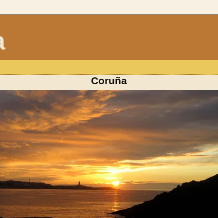
a
Coruña