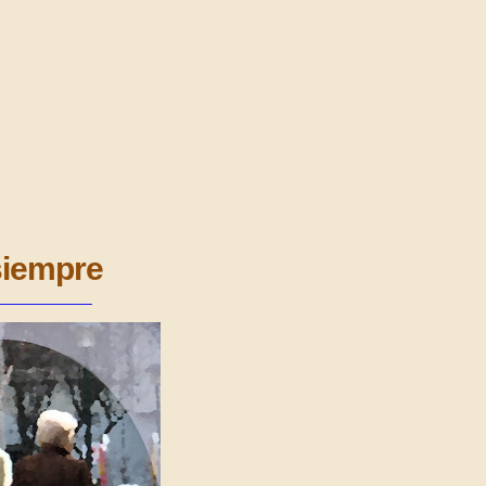
 siempre
___________