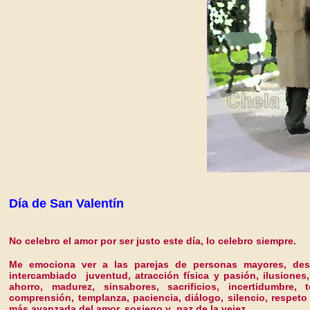
Día de San Valentín
No celebro el amor por ser justo este día, lo celebro siempre.
Me emociona ver a las parejas de personas mayores, de
intercambiado juventud, atracción física y pasión, ilusione
ahorro, madurez, sinsabores, sacrificios, incertidumbre, 
comprensión, templanza, paciencia, diálogo, silencio, respeto
más avanzada del amor, sosiego y paz de la vejez.