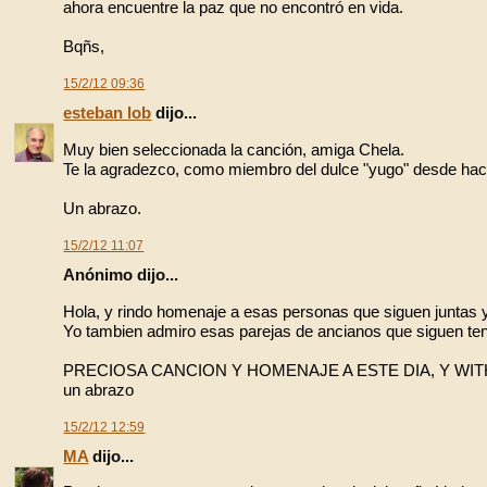
ahora encuentre la paz que no encontró en vida.
Bqñs,
15/2/12 09:36
esteban lob
dijo...
Muy bien seleccionada la canción, amiga Chela.
Te la agradezco, como miembro del dulce "yugo" desde hac
Un abrazo.
15/2/12 11:07
Anónimo dijo...
Hola, y rindo homenaje a esas personas que siguen juntas y
Yo tambien admiro esas parejas de ancianos que siguen te
PRECIOSA CANCION Y HOMENAJE A ESTE DIA, Y WI
un abrazo
15/2/12 12:59
MA
dijo...