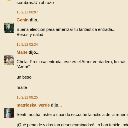
sombras.Un abrazo
15/2/12 00:07
Genín
dijo...
Buena elección para amenizar tu fantástica entrada...
Besos y salud
15/2/12 02:34
Maite
dijo...
Chela: Preciosa entrada, ese es el Amor verdadero, lo más i
"Amor"...
un beso
maite
15/2/12 08:25
matrioska_verde
dijo...
Sentí mucha tristeza cuando escuché la noticia de la muert
¡Qué pena de vidas tan desencaminadas! Lo han tenido todo