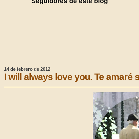
Seguidores de este blog
14 de febrero de 2012
I will always love you. Te amaré
______________________________________________________