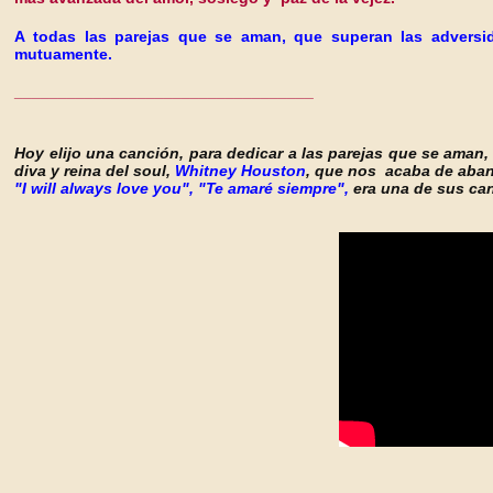
A todas las parejas que se aman, que superan las advers
mutuamente.
__________________________________
Hoy elijo una canción, para dedicar a las parejas que se aman,
diva y reina del soul,
Whitney Houston
, que nos acaba de aba
"I will always love you", "Te amaré siempre",
era una de sus can