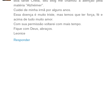
Boa tarde Chela, seu blog me chamou a atenção pela
matéria "Alzhéimer".
Cuidei de minha irmã por alguns anos.
Essa doença é muito triste, mas temos que ter força, fé e
acima de tudo muito amor.
Com sua permissão voltarei com mais tempo.
Fique com Deus, abraços.
Leonice
Responder