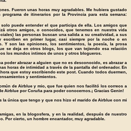
ita.
ones. Fueron unas horas muy agradables. Me hubiera gustado
 programa de itinerarios por la Provincia para esta semana:
 solo puede entender el que participa de ella. Los amigos que
zá otros amigos, o conocidos, que tenemos en nuestra vida
ociales) las personas buscan una salida a su creatividad, a sus
y escriben en primer lugar, casi siempre por la noche o en
 Y son las opiniones, los sentimientos, la poesía, la prosa
ue se deja en otros blogs, los que van tejiendo esa relación
dos los mundos intimos de unos y otros blogueros.
ca poder abrazar a alguien que no es desconocido, es abrazar a
s horas de intimidad a través de la pantalla del ordenador. En
hora que estoy escribiendo este post. Cuando todos duermen,
ensamientos y sentimientos.
omún de Airblue y mio, que fue quien nos facilitó los correos a
e Airblue por Coruña para poder conocernos.¡ Gracias Genin!
es la única que tengo y que nos hizo el marido de Airblue con mi
igas, en la blogosfera, y en la realidad, después de nuestro
o. Por cierto, un hombre encantador, muy agradable.