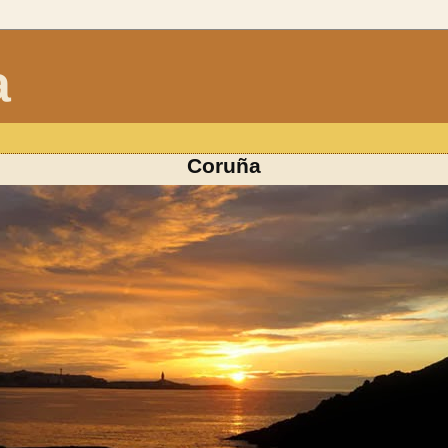
a
Coruña