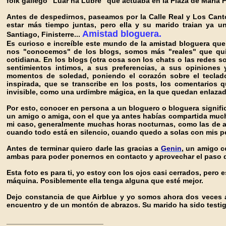
folk gallego "Luar na Lubre" que actuaba en la Plaza de María P
Antes de despedirnos, paseamos por la Calle Real
y Los Cant
estar más tiempo juntas, pero ella y su marido traian ya un
Amistad bloguera.
Santiago, Finisterre...
Es curioso e increíble este mundo de la amistad bloguera que
nos "conocemos" de los blogs, somos más "reales" que qui
cotidiana. En los blogs (otra cosa son los chats o las redes s
sentimientos intimos, a sus preferencias, a sus opiniones 
momentos de soledad, poniendo el corazón sobre el teclado.
inspirada, que se transcribe en los posts, los comentarios q
invisible, como una urdimbre mágica, en la que quedan enlaza
Por esto, conocer en persona a un bloguero o bloguera signifi
un amigo o amiga, con el que ya antes habías compartida mucha
mi caso, generalmente muchas horas nocturnas, como las de a
cuando todo está en silencio, cuando quedo a solas con mis p
Antes de terminar quiero darle las gracias a
Genin
, un amigo c
ambas para poder ponernos en contacto y aprovechar el paso d
Esta foto es para ti, yo estoy con los ojos casi cerrados, pero 
máquina. Posiblemente ella tenga alguna que esté mejor.
Dejo constancia de que Airblue y yo somos ahora dos veces am
encuentro y de un montón de abrazos. Su marido ha sido testig
________________________