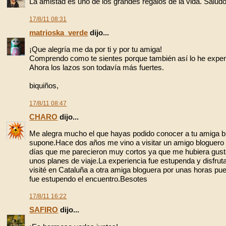
La amistad es uno de los grandes regalos de la vida. Salud
17/8/11 08:31
matrioska_verde
dijo...
¡Que alegría me da por ti y por tu amiga!
Comprendo como te sientes porque también así lo he exper
Ahora los lazos son todavía más fuertes.
biquiños,
17/8/11 08:47
CHARO
dijo...
Me alegra mucho el que hayas podido conocer a tu amiga blo
supone.Hace dos años me vino a visitar un amigo bloguero
días que me parecieron muy cortos ya que me hubiera gusta
unos planes de viaje.La experiencia fue estupenda y disfru
visité en Cataluña a otra amiga bloguera por unas horas pu
fue estupendo el encuentro.Besotes
17/8/11 16:22
SAFIRO
dijo...