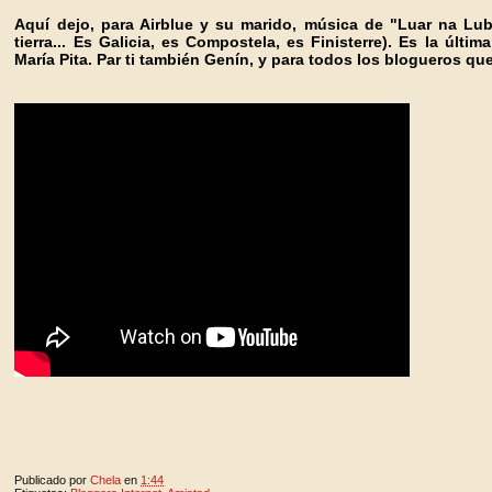
Aquí dejo, para Airblue y su marido, música de "Luar na Lubr
tierra... Es Galicia, es Compostela, es Finisterre). Es la úl
María Pita. Par ti también Genín, y para todos los blogueros q
Publicado por
Chela
en
1:44