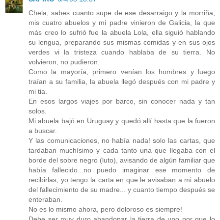
Chela, sabes cuanto supe de ese desarraigo y la morriña,
mis cuatro abuelos y mi padre vinieron de Galicia, la que
más creo lo sufrió fue la abuela Lola, ella siguió hablando
su lengua, preparando sus mismas comidas y en sus ojos
verdes vi la tristeza cuando hablaba de su tierra. No
volvieron, no pudieron.
Como la mayoría, primero venían los hombres y luego
traían a su familia, la abuela llegó después con mi padre y
mi tia.
En esos largos viajes por barco, sin conocer nada y tan
solos.
Mi abuela bajó en Uruguay y quedó allí hasta que la fueron
a buscar.
Y las comunicaciones, no había nada! solo las cartas, que
tardaban muchísimo y cada tanto una que llegaba con el
borde del sobre negro (luto), avisando de algún familiar que
había fallecido...no puedo imaginar ese momento de
recibirlas, yo tengo la carta en que le avisaban a mi abuelo
del fallecimiento de su madre... y cuanto tiempo después se
enteraban.
No es lo mismo ahora, pero doloroso es siempre!
Debe ser muy duro abandonar la tierra de uno por que lo