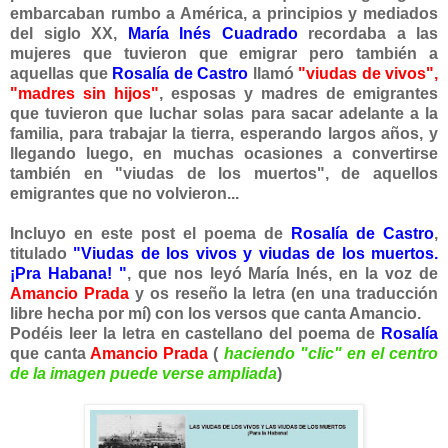
embarcaban rumbo a América, a principios y mediados
del siglo XX,
María Inés
Cuadrado
recordaba a las
mujeres que tuvieron que emigrar pero también a
aquellas que
Rosalía
de Castro
llamó
"viudas de vivos",
"madres sin hijos"
, esposas y madres de emigrantes
que tuvieron que luchar solas para sacar adelante a la
familia, para trabajar la tierra, esperando largos años, y
llegando luego, en muchas ocasiones a convertirse
también en "viudas de los muertos", de aquellos
emigrantes que no volvieron...
Incluyo en este post el
poema de
Rosalía de Castro
,
titulado
"Viudas de los vivos y viudas de los muertos.
¡Pra Habana! "
, que nos leyó María Inés, en la voz de
Amancio Prada
y os reseño la letra (en una traducción
libre hecha por mí) con los versos que canta Amancio.
Podéis leer la letra en castellano del poema de
Rosalía
que canta
Amancio Prada
(
haciendo "clic" en el centro
de la imagen puede verse ampliada
)