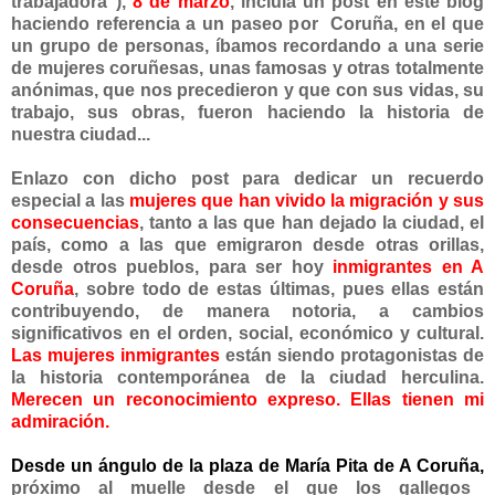
trabajadora"),
8 de marzo
, incluía un post en este blog
haciendo referencia a un paseo por Coruña, en el que
un grupo de personas, íbamos recordando a una serie
de mujeres coruñesas, unas famosas y otras totalmente
anónimas, que nos precedieron y que con sus vidas, su
trabajo, sus obras, fueron haciendo la historia de
nuestra ciudad...
Enlazo con dicho post para dedicar un recuerdo
especial a las
mujeres que han vivido la m
igración
y sus
consecuencias
, tanto a las que han dejado la ciudad, el
país, como a las que emigraron desde otras orillas,
desde otros pueblos, para ser hoy
inmigrantes en A
Coruña
, sobre todo de estas últimas, pues ellas están
contribuyendo, de manera notoria, a cambios
significativos en el orden, social, económico y cultural.
Las mujeres inmigrantes
están siendo protagonistas de
la historia contemporánea de la ciudad herculina.
Merecen un reconocimiento
expreso. Ellas tienen mi
admiración.
Desde un ángulo de la plaza de María Pita de A Coruña,
próximo al muelle desde el que los gallegos