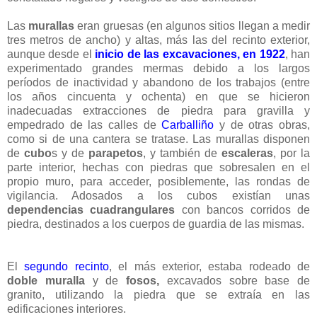
Las
murallas
eran gruesas (en algunos sitios llegan a medir
tres metros de ancho) y altas, más las del recinto exterior,
aunque desde el
inicio de las excavaciones, en 1922
, han
experimentado grandes mermas debido a los largos
períodos de inactividad y abandono de los trabajos (entre
los años cincuenta y ochenta) en que se hicieron
inadecuadas extracciones de piedra para gravilla y
empedrado de las calles de
Carballiño
y de otras obras,
como si de una cantera se tratase. Las murallas disponen
de
cubo
s y de
parapetos
, y también de
escaleras
, por la
parte interior, hechas con piedras que sobresalen en el
propio muro, para acceder, posiblemente, las rondas de
vigilancia. Adosados a los cubos existían unas
dependencias cuadrangulares
con bancos corridos de
piedra, destinados a los cuerpos de guardia de las mismas.
El
segundo recinto
, el más exterior, estaba rodeado de
doble muralla
y de
fosos,
excavados sobre base de
granito, utilizando la piedra que se extraía en las
edificaciones interiores.