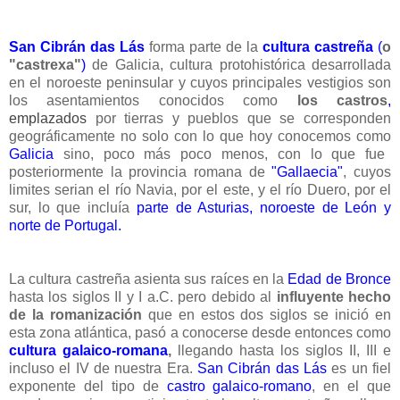
San Cibrán das Lás
forma parte de
la
cultura castreña
(
o
"castrexa"
)
de Galicia, cultura protohistórica desarrollada
en el noroeste peninsular y cuyos principales vestigios son
los asentamientos conocidos como
los castros
,
emplazados
por tierras y pueblos que se corresponden
geográficamente no solo con lo que hoy conocemos como
Galicia
sino, poco más poco menos, con lo que fue
posteriormente la provincia romana de
"Gallaecia"
, cuyos
limites serian el río Navia, por el este, y el río Duero, por el
sur, lo que incluía
parte de Asturias, noroeste de León y
norte de Portugal.
La cultura castreña asienta sus raíces en la
Edad de Bronce
hasta los siglos II y I a.C. pero debido al
influyente hecho
de la romanización
que en estos dos siglos se inició en
esta zona atlántica, pasó a conocerse desde entonces como
cultura galaico-romana
,
llegando hasta
los
siglos II, III e
incluso el IV de nuestra Era.
San Cibrán das Lás
es un fiel
exponente del tipo de
castro galaico-romano
, en el que