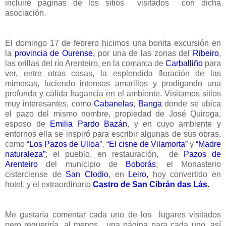
incluiré páginas de los sitios visitados con dicha
asociación.
El domingo 17 de febrero hicimos una bonita excursión en
la
provincia de Ourense,
por una de las zonas del
Ribeiro
,
las orillas del río Arenteiro, en la comarca de
Carballiño
para
ver, entre otras cosas, la esplendida floración de las
mimosas, luciendo intensos amarillos y prodigando una
profunda y cálida fragancia en el ambiente. Visitamos sitios
muy interesantes, como
Cabanelas
,
Banga
donde se ubica
el pazo del mismo nombre, propiedad de José Quiroga,
esposo de
Emilia Pardo Bazán
, y en cuyo ambiente y
entornos ella se inspiró para escribir algunas de sus obras,
como
“Los Pazos de Ulloa”
,
“El cisne de Vilamorta”
y
“Madre
naturaleza”
; el pueblo, en restauración, de
Pazos de
Arenteiro
del municipio de
Boborás
; el Monasterio
cisterciense de
San Clodio
, en
Leiro,
hoy convertido en
hotel, y el extraordinario
Castro de San Cibrán das Lás.
Me gustaría comentar cada uno de los lugares visitados
pero requeriría, al menos, una página para cada uno, así