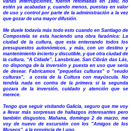
varias interrupciones, fueron retomadas en 1980, no
estén ya acabadas y, cuando menos, puestas en valor
de uso y control por parte de la administración a la vez
que gozar de una mayor difusión.
Me duele todavía más todo esto cuando en Santiago de
Compostela se esta haciendo una obra faraónica:
La
ciudad de la cultura
, que esta enterrando todos los
presupuestos autonómicos, y más, con un destino y
mantenimiento incierto y discutible, y que otra ciudad de
la cultura,
“A Cidade”, Lansbricae, San Cibrán das Lás
,
no disponga de la inversión y puesta en uso que seria
de desear. Fabricamos "pequeñas culturas" o "seudo
culturas", a costa de la Cultura con mayúscula.
No
tendría nada en contra de la primera si la segunda
gozara de la inversión, cuidado y atención que se
merece
.
Tengo que seguir visitando Galicia, seguro que me voy
a llevar más sorpresas de hallazgos interesantes pero
también disgustos. Mañana, domingo 2 de marzo, me
voy de nuevo de excursión con los "Amigos de los
Museos", a la provincia de Lugo.