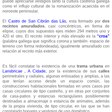
puede apreciarse vestigios tanto la cultura castreña gallega
como el influjo cultural de la romanización acaecida en el
noroeste peninsular.
El
Castro de San Cibrán das Lás,
esta formado por
dos
recintos amurallados
, casi concéntricos, en forma de
elipse, cuyos dos supuestos ejes miden
294 metros
uno y
420 el otro. El recinto interior y más elevado es la
“croa”
(palabra gallega que significa corona y también espacio de
terreno con forma redondeada), igualmente amurallado con
relación al recinto más exterior.
Es fácil constatar la existencia de una
trama urbana
en
Lansbricae , A Cidade,
por la existencia de sus
calles
perimetrales y radiales, algunas enlosadas y amplias, a las
que tenían acceso desde un espacio común, las
construcciones habitacionales formadas en unos casos por
casas circulares de tipo castreño, y en otras por conjuntos
de casa-patios y estancias rectangulares posiblemente
destinadas a almacenaje o estancia de animales, además
de la propia vivienda, de tipo circular, en las que se han
constatado hogares y vestigios de uso doméstico.