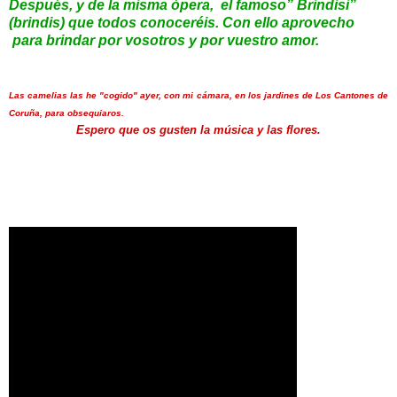
Después, y de la misma ópera, el famoso” Brindisi”
(brindis) que todos conoceréis. Con ello aprovecho
para brindar por vosotros y por vuestro amor.
Las camelias las he "cogido" ayer, con mi cámara,
en los jardines de Los Cantones de
Coruña, para obsequiaros.
Espero que os gusten
la música y las flores.