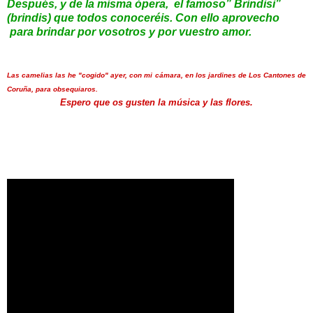
Después, y de la misma ópera, el famoso” Brindisi”
(brindis) que todos conoceréis. Con ello aprovecho
para brindar por vosotros y por vuestro amor.
Las camelias las he "cogido" ayer, con mi cámara,
en los jardines de Los Cantones de
Coruña, para obsequiaros.
Espero que os gusten
la música y las flores.