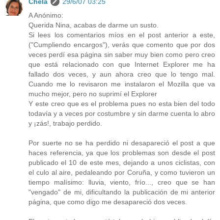
Chela
29/6/07 03:25
A Anónimo:
Querida Nina, acabas de darme un susto.
Si lees los comentarios míos en el post anterior a este,
("Cumpliendo encargos"), verás que comento que por dos
veces perdí esa página sin saber muy bien como pero creo
que está relacionado con que Internet Explorer me ha
fallado dos veces, y aun ahora creo que lo tengo mal.
Cuando me lo revisaron me instalaron el Mozilla que va
mucho mejor, pero no suprimí el Explorer
Y este creo que es el problema pues no esta bien del todo
todavía y a veces por costumbre y sin darme cuenta lo abro
y ¡zás!, trabajo perdido.
Por suerte no se ha perdido ni desapareció el post a que
haces referencia, ya que los problemas son desde el post
publicado el 10 de este mes, dejando a unos ciclistas, con
el culo al aire, pedaleando por Coruña, y como tuvieron un
tiempo malísimo: lluvia, viento, frío..., creo que se han
"vengado" de mi, dificultando la publicación de mi anterior
página, que como digo me desapareció dos veces.