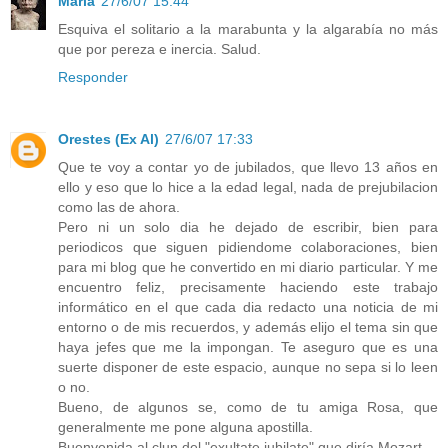
María
27/6/07 15:44
Esquiva el solitario a la marabunta y la algarabía no más
que por pereza e inercia. Salud.
Responder
Orestes (Ex Al)
27/6/07 17:33
Que te voy a contar yo de jubilados, que llevo 13 años en
ello y eso que lo hice a la edad legal, nada de prejubilacion
como las de ahora.
Pero ni un solo dia he dejado de escribir, bien para
periodicos que siguen pidiendome colaboraciones, bien
para mi blog que he convertido en mi diario particular. Y me
encuentro feliz, precisamente haciendo este trabajo
informático en el que cada dia redacto una noticia de mi
entorno o de mis recuerdos, y además elijo el tema sin que
haya jefes que me la impongan. Te aseguro que es una
suerte disponer de este espacio, aunque no sepa si lo leen
o no.
Bueno, de algunos se, como de tu amiga Rosa, que
generalmente me pone alguna apostilla.
Buenvenida al clun del "exultate jubilate" que diría Mozart.