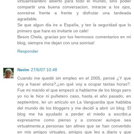
virtual/real/libro abierto para todo el mundo, sino poder
compartir una buena conversacion, mirarse a los ojos,
sonreirse frente a frente y disfrutar una tardeada
agradable.
Se que algun dia ire a España, y ten la seguridad que lo
primero que hare es invitarte un cafe!
Besos Chela, gracias por tus hermosos comentarios en mi
blog, siempre me dejan con una sonrisa!
Responder
Nerim
27/6/07 10:48
Cuando me quedé sin empleo en el 2005, pensé ¿Y que
voy a hacer ahora?,¿en qué voy a ocupar tantas horas?.
Fue mi marido el que empezó a hablarme de los blogs pero
yo no le hice ni puñetero caso, hasta el año pasado, en
septiembre, leí un artículo en La Vanguardia que hablába
del mundo de los bloggers y me decidí a abrir un blog. El
blog me ha ayudado a perder el miedo a escribir,a
expresarme como pienso y a conocer aunque sea
virtualmente,a personas tan afines que se han convertido
en mis amigos virtuales, amigos que leo a diario y que