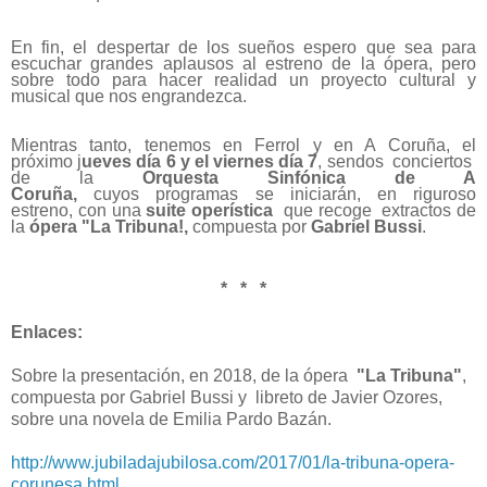
En fin, el despertar de los sueños espero que sea para
escuchar grandes aplausos al estreno de la ópera, pero
sobre todo para hacer realidad un proyecto cultural y
musical que nos engrandezca.
Mientras tanto,
tenemos
en Ferrol y en A Coruña, el
próximo j
ueves día 6 y el viernes día 7
, sendos conciertos
de la
Orquesta Sinfónica de A
Coruña,
cuyos programas se iniciarán, en riguroso
estreno,
con una
suite operística
que recoge extractos de
la
ópera "La Tribuna!,
compuesta por
Gabriel Bussi
.
* * *
Enlaces:
Sobre la presentación, en 2018, de la ópera
"La Tribuna"
,
compuesta por Gabriel Bussi y libreto de Javier Ozores,
sobre una novela de Emilia Pardo Bazán.
http://www.jubiladajubilosa.com/2017/01/la-tribuna-opera-
corunesa.html