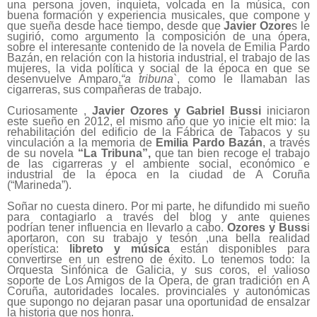
una persona joven, inquieta, volcada en la música, con
buena formación y experiencia musicales, que compone y
que sueña desde hace tiempo, desde que
Javier Ozore
s le
sugirió, como argumento la composición de una ópera,
sobre el interesante contenido de la novela de Emilia Pardo
Bazán, en relación con la historia industrial, el trabajo de las
mujeres, la vida política y social de la época en que se
desenvuelve Amparo,
“a tribuna`
, como le llamaban las
cigarreras, sus compañeras de trabajo.
Curiosamente ,
Javier Ozores y Gabriel Bussi
iniciaron
este sueño en 2012, el mismo año que yo inicie elt mio: la
rehabilitación del edificio de la Fábrica de Tabacos y su
vinculación a la memoria de
Emilia Pardo Bazán
, a través
de su novela
“La Tribuna”,
que tan bien recoge el trabajo
de las cigarreras y el ambiente social, económico e
industrial de la época en la ciudad de A Coruña
(“Marineda”).
Soñar no cuesta dinero. Por mi parte, he difundido mi sueño
para contagiarlo a través del blog y ante quienes
podrían tener influencia en llevarlo a cabo.
Ozores y Buss
i
aportaron, con su trabajo y tesón ,una bella realidad
operística:
libreto y música
están disponibles para
convertirse en un estreno de éxito. Lo tenemos todo: la
Orquesta Sinfónica de Galicia, y sus coros,
el valioso
soporte de Los Amigos de la Opera, de gran tradición en A
Coruña, autoridades locales. pro
vinciales y autonómicas
que supongo no dejaran pasar una oportunidad de ensalzar
la historia que nos honra.