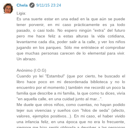
Chela
9/11/15 23:24
Ligia:
Es una suerte estar en una edad en la que aún se puede
tener porvenir, en mi caso prácticamente es ya todo
pasado, o casi todo. No espero ningún "extra" del futuro
pero me hace feliz a estas alturas la vida cotidiana,
levantarme cada día, poder salir a la calle, y ver los niños
jugando en los parques. Sólo me entristece el comprobar
que muchas personas carecen de lo elemental para vivir.
Un abrazo.
Anónimo (I.O.G)
Cuando yo leí "Estambul" (que por cierto, he buscado el
libro hace poco en mi desordenada biblioteca y no lo
encuentro por el momento.) también me recordó un poco la
familia que describe a mi familia, la que como tu dices, vivía
"en aquella calle, en una cuidad junto al mar...".
Me duele que otros niños, como cuentas, no hayan podido
tejer sus vivencias y sueños con "hilos de seda" (afecto,
valores, ejemplos positivos...). En mi caso, el haber vivido
una infancia feliz, en una época que no era lo frecuente,
siempre me hizo sentir obligada a devolver a las personas