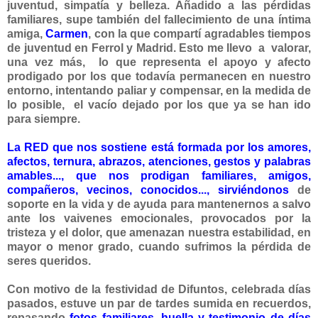
juventud, simpatía y belleza. Añadido a las pérdidas
familiares, supe también del fallecimiento de una íntima
amiga,
Carmen
, con la que compartí agradables tiempos
de juventud en Ferrol y Madrid. Esto me llevo
a valorar,
una vez más, lo que representa el apoyo y afecto
prodigado por los que todavía permanecen en nuestro
entorno, intentando paliar y compensar, en la medida de
lo posible, el vacío dejado por los que ya se han ido
para siempre.
La
RED
que nos sostiene
está formada por los amores,
afectos, ternura, abrazos, atenciones, gestos y palabras
amables..., que nos prodigan familiares, amigos,
compañeros, vecinos, conocidos..., sirviéndonos
de
soporte en la vida y de ayuda para mantenernos a salvo
ante los vaivenes emocionales, provocados por la
tristeza y el dolor, que amenazan nuestra estabilidad, en
mayor o menor grado, cuando sufrimos la pérdida de
seres queridos.
Con motivo de la festividad de Difuntos, celebrada días
pasados, estuve un par de tardes sumida en recuerdos,
repasando
fotos familiares,
huella y testimonio de días