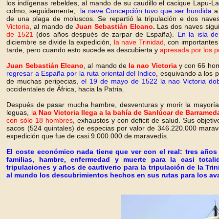
los indígenas rebeldes, al mando de su caudillo el cacique Lapu-
colmo, seguidamente,
la nave Concepción tuvo que ser hundida
a 
de una plaga de moluscos. Se repartió la tripulación e dos nave
Victoria
, al mando de
Juan Sebastián Elcano
.
Las dos naves sigui
de 1521
(dos años después de zarpar de España).
En la isla d
diciembre se divide la expedición,
la nave Trinidad
, con importantes
tarde, pero cuando esto sucede es descubierta y
apresada por los 
Juan Sebastián Elcano
, al mando de
la nao Victoria
y con 66 ho
regresar a España por la ruta oriental del Indico
, esquivando a los 
de muchas peripecias,
el 19 de mayo de 1522 la nao Victoria d
occidentales de África, hacia la Patria.
Después de pasar mucha hambre, desventuras y morir la mayoría 
leguas,
l
a Nao Victoria llega a la bahía de Sanlúcar de Barramed
con sólo 18 hombres
, exhaustos y con deficit de salud. Sus obje
sacos (524 quintales) de especias por valor de 346.220.000 mara
expedición que fue de casi 9.000.000 de maravedís.
El coste económico nada tiene que ver con el real: tres años 
familias, hambre, enfermedad y muerte para la casi tota
tripulaciones y años de cautiverio para la tripulación de la Tr
al mundo los descubrimientos hechos en sus rutas para los avan