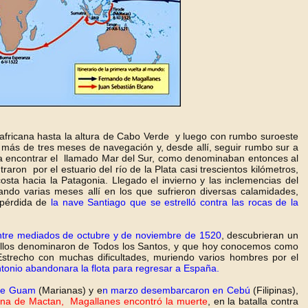
 africana hasta la altura de Cabo Verde y luego con rumbo suroeste
e más de tres meses de navegación y, desde allí, seguir rumbo sur a
ta encontrar el llamado Mar del Sur, como denominaban entonces al
ron por el estuario del río de la Plata casi trescientos kilómetros,
osta hacia la Patagonia. Llegado el invierno y las inclemencias del
ndo varias meses allí en los que sufrieron diversas calamidades,
 pérdida de
la nave Santiago que se estrelló contra las rocas de la
ntre mediados de octubre y de noviembre de 1520
, descubrieran un
s ellos denominaron de Todos los Santos, y que hoy conocemos como
strecho con muchas dificultades, muriendo varios hombres por el
tonio abandonara la flota para regresar a España.
 de Guam
(Marianas) y e
n marzo desembarcaron en Cebú
(Filipinas),
ilipina de Mactan, Magallanes encontró la muerte
, en la batalla contra