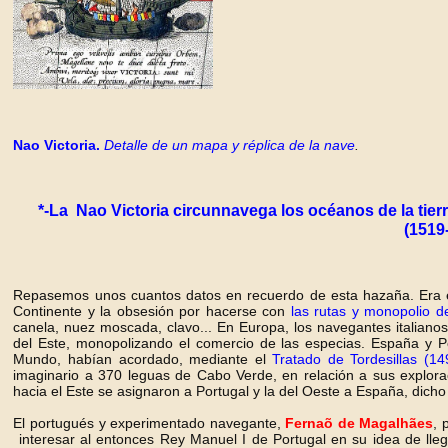
Nao Victoria.
Detalle de un mapa y réplica de la nave
.
*-La Nao Victoria circunnavega los océanos de la tier
(1519
Repasemos unos cuantos datos en recuerdo de esta hazaña. Era
Continente y la obsesión por hacerse con
las rutas y monopolio d
canela, nuez moscada, clavo... En Europa, los navegantes italiano
del Este, monopolizando el comercio de las especias. España y Po
Mundo, habían acordado, mediante el
Tratado de Tordesillas (14
imaginario a 370 leguas de Cabo Verde, en relación a sus explorac
hacia el Este se asignaron a Portugal y la del Oeste a España, dic
El portugués y experimentado navegante,
Fernaõ de Magalhães
, 
interesar al entonces Rey Manuel I de Portugal en su idea de llega