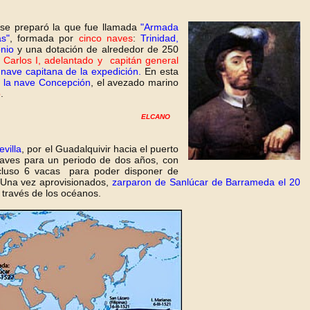
, se preparó la que fue llamada
"Armada
as"
, formada por
cinco naves
:
Trinidad,
nio
y una dotación de alrededor de 250
Carlos I, adelantado y capitán general
a
nave capitana de la expedición.
En esta
 la nave Concepción
, el avezado marino
o
.
ELCANO
villa
, por el Guadalquivir hacia el puerto
 naves para un periodo de dos años, con
incluso 6 vacas para poder disponer de
 Una vez aprovisionados,
zarparon de Sanlúcar de Barrameda el 20
a través de los océanos.