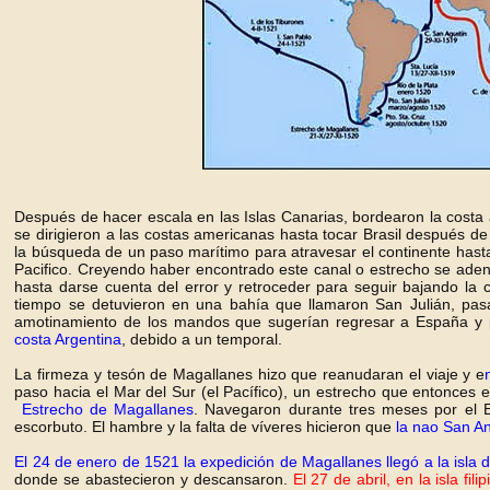
Después de hacer escala en las Islas Canarias, bordearon la costa
se dirigieron a las costas americanas hasta tocar Brasil después d
la búsqueda de un paso marítimo para atravesar el continente has
Pacifico. Creyendo haber encontrado este canal o estrecho se adentra
hasta darse cuenta del error y retroceder para seguir bajando la c
tiempo se detuvieron en una bahía que llamaron San Julián, pasa
amotinamiento de los mandos que sugerían regresar a España y
costa Argentina
, debido a un temporal.
La firmeza y tesón de Magallanes hizo que reanudaran el viaje y e
paso hacia el Mar del Sur (el Pacífico), un estrecho que entonce
Estrecho de Magallanes
. Navegaron durante tres meses por el E
escorbuto. El hambre y la falta de víveres hicieron que
la nao San An
El 24 de enero de 1521 la expedición de Magallanes llegó a la isla
donde se abastecieron y descansaron.
El 27 de abril, en la isla f