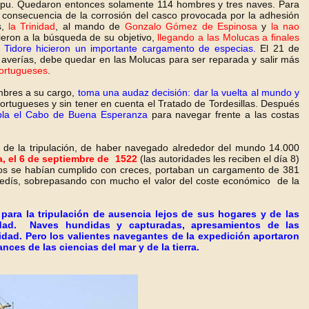
Lapu. Quedaron entonces solamente 114 hombres y tres naves. Para
consecuencia de la corrosión del casco provocada por la adhesión
s,
la Trinidad
, al mando de
Gonzalo Gómez de Espinosa
y
la nao
eron a la búsqueda de su objetivo,
llegando a las Molucas a finales
e Tidore hicieron un importante cargamento de especias.
El 21 de
 averías, debe quedar en las Molucas para ser reparada y salir más
portugueses
.
mbres a su cargo,
toma una audaz decisión: dar la vuelta al mundo y
portugueses y sin tener en cuenta el Tratado de Tordesillas. Después
obla el Cabo de Buena Esperanza
para navegar frente a las costas
de la tripulación, de haber navegado alrededor del mundo 14.000
a, el 6 de septiembre de 1522
(las autoridades les reciben el día 8)
tivos se habían cumplido con creces, portaban un cargamento de 381
vedís, sobrepasando con mucho el valor del coste económico de la
para la tripulación de ausencia lejos de sus hogares y de las
lidad. Naves hundidas y capturadas, apresamientos de las
inidad. Pero los valientes navegantes de la expedición aportaron
ces de las ciencias del mar y de la tierra.