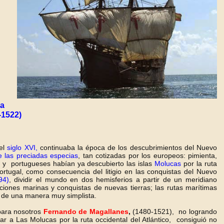
ra
-1522)
 el
siglo XVI,
continuaba la época de los descubrimientos del Nuevo
e las preciadas especias
, tan cotizadas por los europeos: pimienta,
s y portugueses habían ya descubierto las islas
Molucas
por la ruta
rtugal, como consecuencia del litigio en las conquistas del Nuevo
94)
, dividir el mundo en dos hemisferios a partir de un meridiano
iones marinas y conquistas de nuevas tierras; las rutas marítimas
ho de una manera muy simplista.
para nosotros
Fernando de Magallanes
,
(1480-1521), no logrando
r a Las Molucas por la ruta occidental del Atlántico, consiguió no