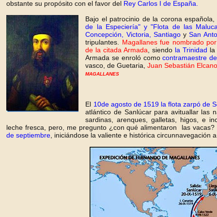
obstante su propósito con el favor del
Rey Carlos I de España.
Bajo el patrocinio de la corona española
de la Especiería" y "Flota de las Maluc
Concepción, Victoria, Santiago
y
San Anto
tripulantes.
Magallanes fue nombrado por 
de la citada Armada
, siendo
la Trinidad
l
Armada se enroló como
contramaestre de
vasco, de Guetaria,
Juan Sebastián Elcan
MAGALLANES
El
10de agosto de 1519 la flota zarpó de Se
atlántico de Sanlúcar para avituallar las
sardinas, arenques, galletas, higos, e 
leche fresca, pero, me pregunto ¿con qué alimentaron las vacas?
de septiembre
, iniciándose la valiente e histórica circunnavegación 