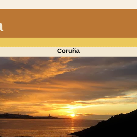
a
Coruña