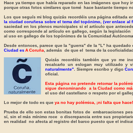
Hace ya tiempo que había reparado en las imágenes que hoy in
porque otras fotos similares que tomé hace bastante tiempo n
Los que seguís mi blog quizás recordéis
una página editada
e
la ciudad coruñesa sobre el tema del topónimo, (ver enlace al f
saciedad en los plenos municipales si el artículo que anteced
como corresponde al artículo en gallego, según la legislación
al uso en gallego de los topónimos de la Comunidad Autónoma
Desde entonces, parece que la "guerra" de la "L" ha quedado 
Ciudad es
A Coruña
, además de que el tema de la cooficialida
Quizás recordéis también que yo me i
recalcarlo un eslogan muy utilizado y v
naturalmente"
. Siempre escribo y digo
Cor
oficial.
Esta página no pretende retomar la polémic
sigue denominando a la Ciudad como más
el uso del castellano o respeto por el gall
Lo mejor de todo es que
ya no hay polémica, ¡ni falta que hace
Prueba de ello son estas bonitas fotos de embarcaciones pes
sí, sin el más mínimo roce o discrepancia entre sus propietario
en realidad no afecta al registro del barco puesto que el indic