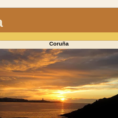
a
Coruña