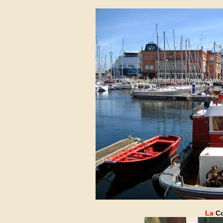
La
Co