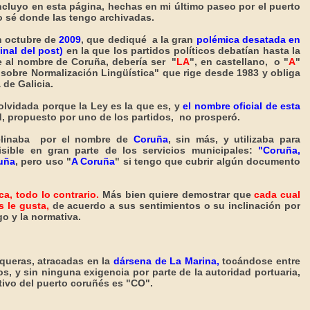
cluyo en esta página, hechas en mi último paseo por el puerto
o sé donde las tengo archivadas.
n octubre de
2009
, que dediqué
a la gran
polémica desatada en
inal del post)
en la que los partidos políticos debatían hasta la
e al nombre de Coruña, debería ser "
LA
", en castellano, o "
A
"
 sobre Normalización Lingüística" que rige desde 1983 y obliga
 de Galicia.
olvidada porque la Ley es la que es, y
el nombre oficial de esta
d, propuesto por uno de los partidos, no prosperó.
nclinaba por el nombre de
Coruña
, sin más, y utilizaba para
isible en gran parte de los servicios municipales:
"Coruña,
uña
, pero uso "
A Coruña
" si tengo que cubrir algún documento
a, todo lo contrario.
Más bien quiere demostrar que
cada cual
 le gusta
,
de acuerdo a sus sentimientos o su inclinación por
ego y la normativa.
!
queras, atracadas en la
dársena de La Marina,
tocándose entre
s, y sin ninguna exigencia por parte de la autoridad portuaria,
ativo del puerto coruñés es "CO".