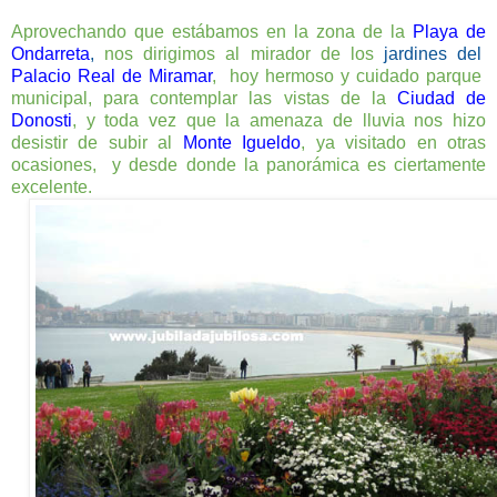
Aprovechando que estábamos en la zona de la
Playa de
Ondarreta
,
nos dirigimos al mirador de los
jardines del
Palacio Real de Miramar
, hoy hermoso y cuidado parque
municipal, para contemplar las vistas de la
Ciudad de
Donosti
, y toda vez que la amenaza de lluvia nos hizo
desistir de subir al
Monte Igueldo
, ya visitado en otras
ocasiones, y desde donde la panorámica es ciertamente
excelente.