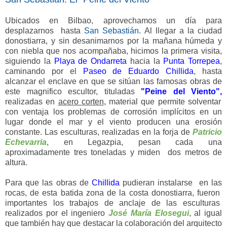
Ubicados en Bilbao, aprovechamos un día para
desplazarnos hasta
San Sebastián
. Al llegar a la ciudad
donostiarra, y sin desanimarnos por la mañana húmeda y
con niebla que nos acompañaba, hicimos la primera visita,
siguiendo la
Playa de Ondarreta
hacia la
Punta Torrepea
,
caminando por el
Paseo de Eduardo Chillida
, hasta
alcanzar el enclave en que se sitúan las famosas obras de
este magnifico escultor, tituladas
"Peine del Viento"
,
realizadas en
acero corten
, material que permite solventar
con ventaja los problemas de corrosión implícitos en un
lugar donde el mar y el viento producen una erosión
constante. Las esculturas, realizadas en la
forja de
Patricio
Echevarria
,
en Legazpia, pesan cada una
aproximadamente tres toneladas y miden dos metros de
altura.
Para que las obras de
Chillida
pudieran instalarse en las
rocas, de esta batida zona de la costa donostiarra, fueron
importantes los trabajos de anclaje de las esculturas
realizados por el ingeniero
José María Elosegui
, al igual
que también hay que destacar la colaboración del arquitecto