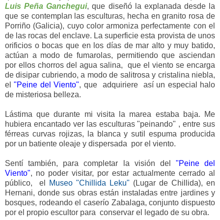
Luis Peña Ganchegui
, que diseñó la explanada desde la
que se contemplan las esculturas, hecha en granito rosa de
Porriño (Galicia), cuyo color armoniza perfectamente con el
de las rocas del enclave. La superficie esta provista de unos
orificios o bocas que en los días de mar alto y muy batido,
actúan a modo de fumarolas, permitiendo que asciendan
por ellos chorros del agua salina, que el viento se encarga
de disipar cubriendo, a modo de salitrosa y cristalina niebla,
el
"Peine del Viento"
, que adquiriere así un especial halo
de misteriosa belleza.
Lástima que durante mi visita la marea estaba baja. Me
hubiera encantado ver las esculturas "peinando" , entre sus
férreas curvas rojizas, la blanca y sutil espuma producida
por un batiente oleaje y dispersada por el viento.
Sentí también, para completar la visión del
"Peine del
Viento"
, no poder visitar, por estar actualmente cerrado al
público, el
Museo "Chillida Leku"
(Lugar de Chillida), en
Hernani, donde sus obras están instaladas entre jardines y
bosques, rodeando el caserío Zabalaga, conjunto dispuesto
por el propio escultor para conservar el legado de su obra.