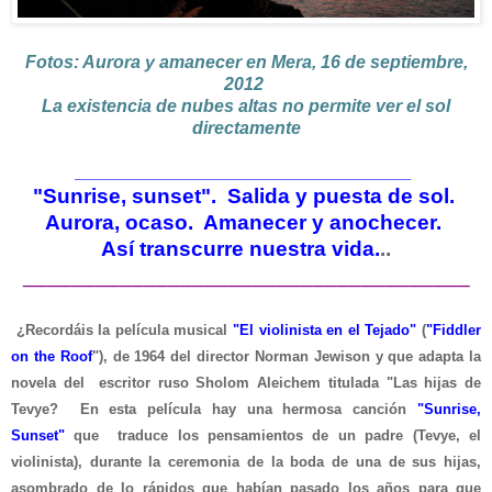
Fotos: Aurora y amanecer en Mera, 16 de septiembre,
2012
La existencia de nubes altas no permite ver el sol
directamente
__________________________________
"Sunrise, sunset"
. Salida y puesta de sol.
Aurora, ocaso. Amanecer y anochecer.
Así transcurre nuestra vida.
..
_____________________________________
¿Recordáis la película musical
"El violinista en el Tejado"
(
"Fiddler
on the Roof
"), de 1964 del director Norman Jewison y que adapta la
novela del escritor ruso Sholom Aleichem titulada "Las hijas de
Tevye? En esta película hay una hermosa canción
"Sunrise,
Sunset"
que traduce los pensamientos de un padre (Tevye, el
violinista), durante la ceremonia de la boda de una de sus hijas,
asombrado de lo rápidos que habían pasado los años para que