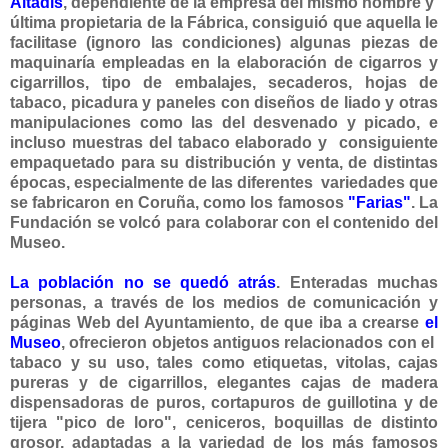
Altadis
, dependiente de la empresa del mismo nombre y
última propietaria de la Fábrica, consiguió que aquella le
facilitase (ignoro las condiciones) algunas piezas de
maquinaría empleadas en la elaboración de cigarros y
cigarrillos, tipo de embalajes, secaderos,
hojas de
tabaco, picadura y paneles con diseños de liado y otras
manipulaciones como las del desvenado y picado,
e
incluso muestras del tabaco elaborado y consiguiente
empaquetado para su distribución y venta, de distintas
épocas, especialmente de las diferentes variedades que
se fabricaron en Coruña, como los famosos
"Farias"
. La
Fundación se volcó para colaborar con el contenido del
Museo.
La población no se quedó atrás
. Enteradas muchas
personas, a través de los medios de comunicación y
páginas Web del Ayuntamiento, de que iba a crearse
el
Museo
, ofrecieron objetos antiguos relacionados con el
tabaco y su uso, tales como etiquetas, vitolas, cajas
pureras y de cigarrillos, elegantes cajas de madera
dispensadoras de puros, cortapuros de guillotina y de
tijera "pico de loro", ceniceros, boquillas de distinto
grosor, adaptadas a la variedad de los más famosos