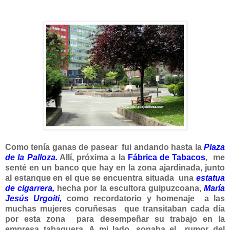
Como tenía ganas de pasear fui andando hasta la
Plaza
de la Palloza.
Allí, próxima a la
Fábrica de Tabacos
, me
senté en un banco que hay en la zona ajardinada, junto
al estanque en el que se encuentra situada una
estatua
de cigarrera,
hecha por la escultora guipuzcoana,
María
Jesús Urgoiti,
como recordatorio y homenaje a las
muchas mujeres coruñesas que transitaban cada día
por esta zona para desempeñar su trabajo en la
empresa tabaquera. A mi lado, sonaba el rumor del