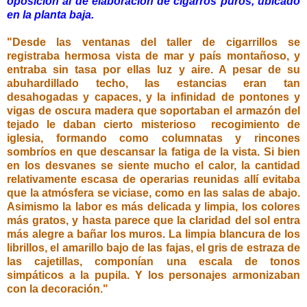
oposición al de elaboración de cigarros puros, ubicado
en la planta baja.
"Desde las ventanas del taller de cigarrillos se
registraba hermosa vista de mar y país montañoso, y
entraba sin tasa por ellas luz y aire. A pesar de su
abuhardillado techo, las estancias eran tan
desahogadas y capaces, y la infinidad de pontones y
vigas de oscura madera que soportaban el armazón del
tejado le daban cierto misterioso recogimiento de
iglesia, formando como columnatas y rincones
sombríos en que descansar la fatiga de la vista. Si bien
en los desvanes se siente mucho el calor, la cantidad
relativamente escasa de operarias reunidas allí evitaba
que la atmósfera se viciase, como en las salas de abajo.
Asimismo la labor es más delicada y limpia, los colores
más gratos, y hasta parece que la claridad del sol entra
más alegre a bañar los muros. La limpia blancura de los
librillos, el amarillo bajo de las fajas, el gris de estraza de
las cajetillas, componían una escala de tonos
simpáticos a la pupila. Y los personajes armonizaban
con la decoración."