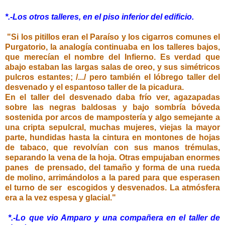
*.-Los otros talleres, en el piso inferior del edificio.
"Si los pitillos eran el Paraíso y los cigarros comunes el
Purgatorio, la analogía continuaba en los talleres bajos,
que merecían el nombre del Infierno. Es verdad que
abajo estaban las largas salas de oreo, y sus simétricos
pulcros estantes; /.../ pero también el lóbrego taller del
desvenado y el espantoso taller de la picadura.
En el taller del desvenado daba frío ver, agazapadas
sobre las negras baldosas y bajo sombría bóveda
sostenida por arcos de mampostería y algo semejante a
una cripta sepulcral, muchas mujeres, viejas la mayor
parte, hundidas hasta la cintura en montones de hojas
de tabaco, que revolvían con sus manos trémulas,
separando la vena de la hoja. Otras empujaban enormes
panes de prensado, del tamaño y forma de una rueda
de molino, arrimándolos a la pared para que esperasen
el turno de ser escogidos y desvenados. La atmósfera
era a la vez espesa y glacial."
*.-Lo que vio Amparo y una compañera en el taller de