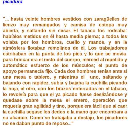
picadura.
"... hasta veinte hombres
vestidos con zaragüelles de
lienzo muy remangados y camisa de estopa muy
abierta, y saltando sin cesar. El tabaco los rodeaba:
habíalos metidos en él hasta media pierna; a todos les
volaba por los hombros, cuello y manos, y en la
atmósfera flotaban remolinos de él. Los trabajadores
estribaban en la punta de los pies y lo que se movía
para brincar era el resto del cuerpo, merced al repetido y
automático esfuerzo de los músculos; el punto de
apoyo permanecía fijo. Cada dos hombres tenían ante sí
una mesa o tablero, y mientras el uno, saltando y
bajando con rapidez, subía y bajaba la cuchilla picando
la hoja, el otro, con los brazos enterrados en el tabaco,
lo revolvía para que el ya picado fuese deslizándose y
quedase sobre la mesa el entero, operación que
requería gran agilidad y tino, porque era fácil que al caer
la cuchilla segase los dedos o la mano que encontrara a
su alcance. Como se trabajaba a destajo, los picadores
no se daban punto de reposo..."