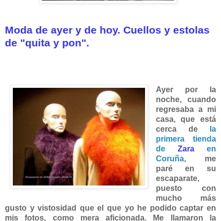
Moda de ayer y de hoy. Cuellos y estolas
de
"q
uita y pon".
Ayer por la
noche, cuando
regresaba a mi
casa, que está
cerca de
la
primera tienda
de
Zara
en
Coruña
, me
paré en su
escaparate,
puesto con
mucho más
gusto y vistosidad que el que yo he podido captar
en
mis fotos, co
mo mera aficionada.
Me llamaron la