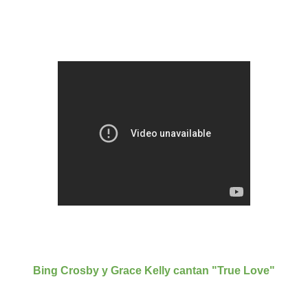
Bing Crosby y Grace Kelly cantan "True Love"