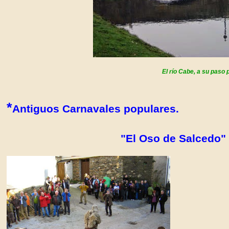
El río Cabe, a su paso
*
Antiguos Carnavales populares.
"El Oso de Salcedo
"