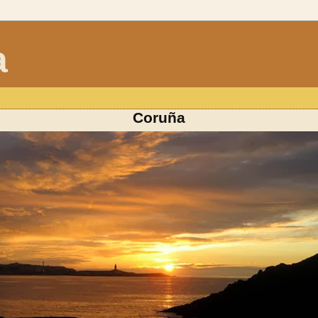
a
Coruña