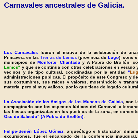
Carnavales ancestrales de Galicia.
Los Carnavales
fueron el motivo de la celebración de una
Primavera en las
Tierras de Lemos
(provincia de
Lugo
), concr
municipios de
Monforte
,
Chantada
y
A Pobra do Brollón,
co
Lemos"
y que se continua con otras celebraciones en verano 
vecinos y de tipo cultural, coordinadas por la entidad
"
Lug
administraciones publicas.
El prop
ósito de este Congreso y de 
sus costumbres, sus raíces y valores, mostrándolo y trans
material pero si muy valioso, por lo que tiene de legado cultur
La Asociación de los Amigos de los Museos de Galicia
, con l
compaginarlo
con los aspectos lúdicos del Carnaval, alternand
las fiestas organizadas en los pueblos de la zona, en concre
Oso de
Salcedo
"
(
A Pobra do Brollón
)
.
Felipe-Senén López Gómez
, arqueólogo e historiador, dinam
excursiones, fue el encargado de la conferencia inaugural, 