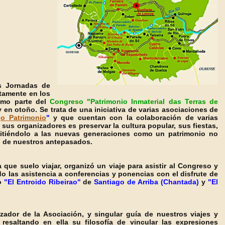
s Jornadas de
etamente en los
mo parte del
Congreso "Patrimonio Inmaterial das Terras de
y en otoño.
Se trata de una iniciativa de varias asociaciones de
o Patrimonio
"
y que cuentan con la colaboración de varias
sus organizadores es preservar la cultura popular, sus fiestas,
mitiéndolo a las nuevas generaciones como un patrimonio no
al de nuestros antepasados.
a que suelo viajar, organizó un viaje para asistir al Congreso y
o las asistencia a conferencias y ponencias con el disfrute de
to
"El Entroido Ribeirao"
de
Santiago de Arriba
(
Chantada
)
y
"El
izador de la Asociación, y singular guía de nuestros viajes y
resaltando en ella su filosofía de vincular las expresiones