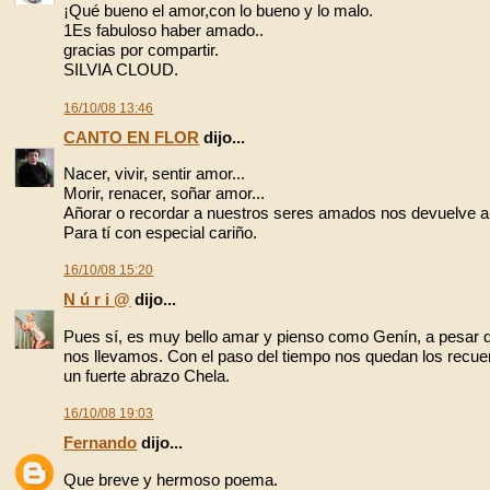
¡Qué bueno el amor,con lo bueno y lo malo.
1Es fabuloso haber amado..
gracias por compartir.
SILVIA CLOUD.
16/10/08 13:46
CANTO EN FLOR
dijo...
Nacer, vivir, sentir amor...
Morir, renacer, soñar amor...
Añorar o recordar a nuestros seres amados nos devuelve al 
Para tí con especial cariño.
16/10/08 15:20
N ú r i @
dijo...
Pues sí, es muy bello amar y pienso como Genín, a pesar 
nos llevamos. Con el paso del tiempo nos quedan los recue
un fuerte abrazo Chela.
16/10/08 19:03
Fernando
dijo...
Que breve y hermoso poema.