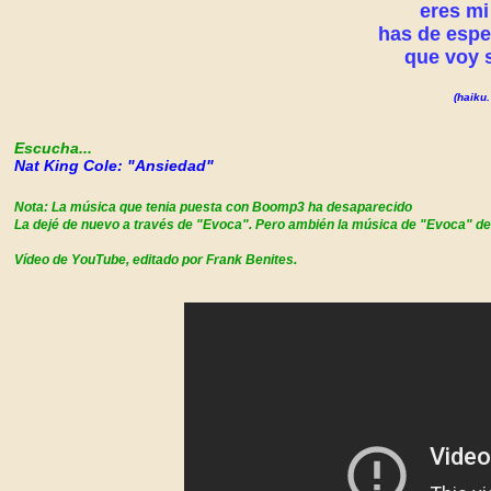
eres mi
has de espe
que voy s
(haiku.
Escucha...
Nat King Cole:
"Ansiedad"
Nota: La música que tenia puesta con Boomp3 ha desaparecido
La dejé de nuevo a través de "Evoca".
Pero ambién la música de "Evoca" de
Vídeo de YouTube, editado por Frank Benites.