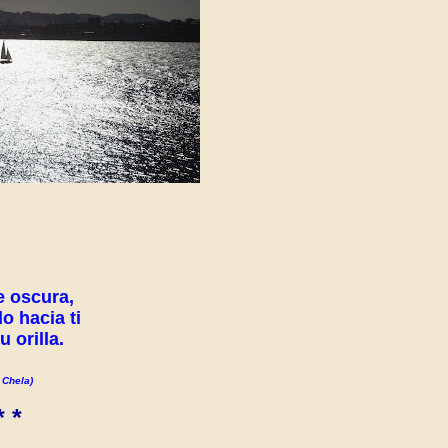
 oscura,
 hacia ti
 orilla.
 Chela)
* *