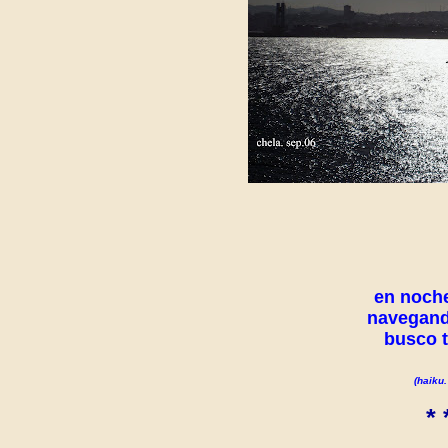
en noche
navegando
busco tu
(haiku.
* 