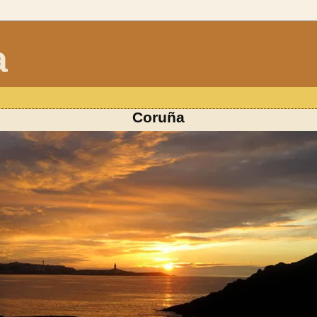
a
Coruña