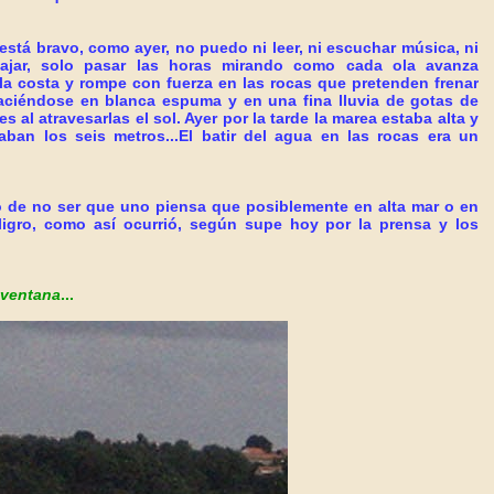
está bravo, como ayer, no puedo ni leer, ni escuchar música, ni
abajar, solo pasar las horas mirando como cada ola avanza
 la costa y rompe con fuerza en las rocas que pretenden frenar
aciéndose en blanca espuma y en una fina lluvia de gotas de
es al atravesarlas el sol. Ayer por la tarde la marea estaba alta y
aban los seis metros...El batir del agua en las rocas era un
o de no ser que uno piensa que posiblemente en alta mar o en
ligro, como así ocurrió, según supe hoy por la prensa y los
 ventana
...