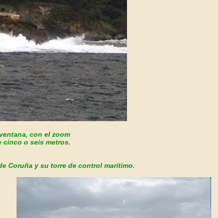
 ventana, con el zoom
 cinco o seis metros.
de Coruña y su torre de control marítimo.