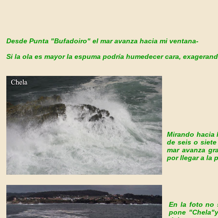
Desde Punta "Bufadoiro" el mar avanza hacia mi
ventana-
Si la ola es mayor la espuma podría humedecer cara, exagerand
Mirando hacia l
de seis o siet
mar avanza gra
por llegar a la
En la foto no 
pone "Chela"y 