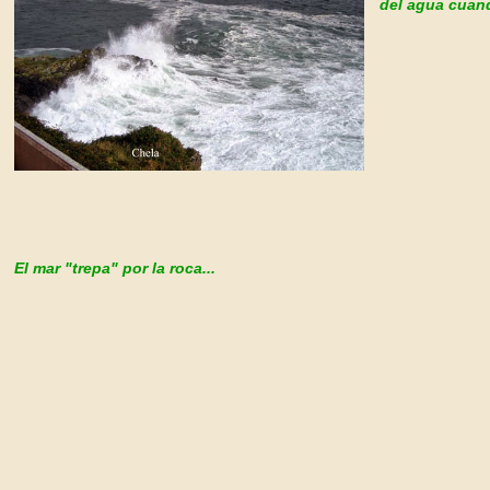
del agua cuand
El mar "trepa" por la roca...