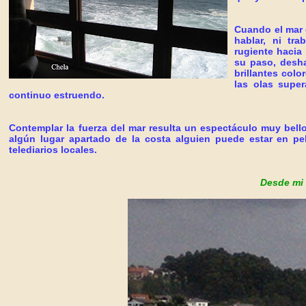
Cuando el mar 
hablar, ni tr
rugiente hacia
su paso, desh
brillantes color
las olas super
continuo estruendo.
Contemplar la fuerza del mar resulta un espectáculo muy bell
algún lugar apartado de la costa alguien puede estar en pe
telediarios locales.
Desde mi