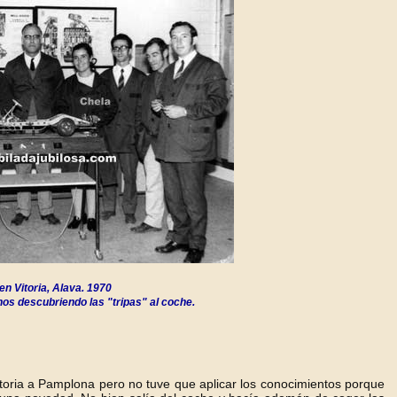
en Vitoria, Alava.
1970
os descubriendo las "tripas" al coche.
oria a Pamplona pero no tuve que aplicar los conocimientos porque