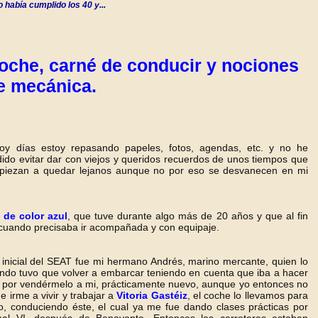
o había cumplido los 40 y...
oche, carné de conducir y nociones
e mecánica.
toy días estoy repasando papeles, fotos, agendas, etc. y no he
ido evitar dar con viejos y queridos recuerdos de unos tiempos que
piezan a quedar lejanos aunque no por eso se desvanecen en mi
 de color azul
, que tuve durante algo más de 20 años y que al fin
s cuando precisaba ir acompañada y con equipaje.
o inicial del SEAT fue mi hermano Andrés, marino mercante, quien lo
ndo tuvo que volver a embarcar teniendo en cuenta que iba a hacer
tó por vendérmelo a mi, prácticamente nuevo, aunque yo entonces no
 irme a vivir y trabajar a
Vitoria Gastéiz
, el coche lo llevamos para
 conduciendo éste, el cual ya me fue dando clases prácticas por