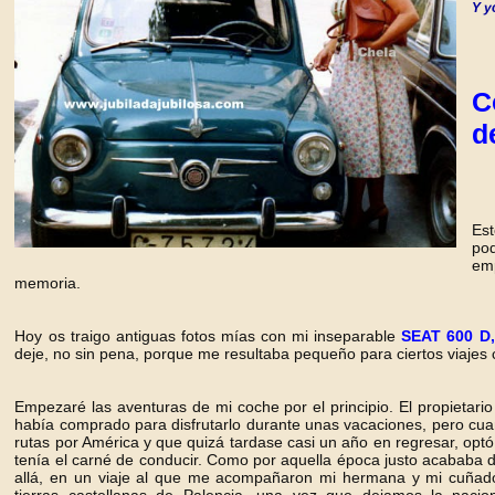
Y y
C
d
Es
pod
em
memoria.
Hoy os traigo antiguas fotos mías con mi inseparable
SEAT 600 D,
deje, no sin pena, porque me resultaba pequeño para ciertos viaje
Empezaré las aventuras de mi coche por el principio. El propietari
había comprado para disfrutarlo durante unas vacaciones, pero cua
rutas por América y que quizá tardase casi un año en regresar, op
tenía el carné de conducir. Como por aquella época justo acababa de
allá, en un viaje al que me acompañaron mi hermana y mi cuñado,