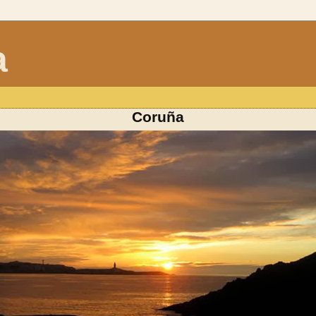
a
Coruña