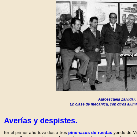
Autoescuela Zalvidar, 
En clase de mecánica, con otros alumn
Averías y despistes.
En el primer año tuve dos o tres
pinchazos de ruedas
yendo de Vit