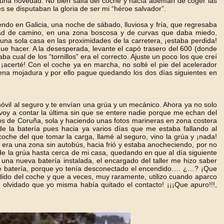
a una novedad. No bien salía del coche y hacía ademán de coger las
 se disputaban la gloria de ser mi “héroe salvador”.
do en Galicia, una noche de sábado, lluviosa y fría, que regresaba
ad de camino, en una zona boscosa y de curvas que daba miedo,
 una sola casa en las proximidades de la carretera, ¡estaba perdida!
que hacer. A la desesperada, levante el capó trasero del 600 (donde
 cual de los “tornillos” era el correcto. Ajuste un poco los que creí
¡acerté! Con el coche ya en marcha, no solté el pie del acelerador
ena mojadura y por ello pague quedando los dos días siguientes en
móvil al seguro y te envían una grúa y un mecánico. Ahora ya no solo
oy a contar la última sin que se entere nadie porque me echan del
os de Coruña, sola y haciendo unas fotos marineras en zona costera
de la batería pues hacia ya varios días que me estaba fallando al
oche del que tomar la carga, llamé al seguro, vino la grúa y ¡nada!
 era una zona sin autobús, hacia frió y estaba anocheciendo, por no
de la grúa hasta cerca de mi casa, quedando en que al día siguiente
n una nueva batería instalada, el encargado del taller me hizo saber
 de batería, porque yo tenía desconectado el encendido…. ¿…? ¡Que
dido del coche y que a veces, muy raramente, utilizo cuando aparco
olvidado que yo misma había quitado el contacto! ¡¡¡Que apuro!!!,