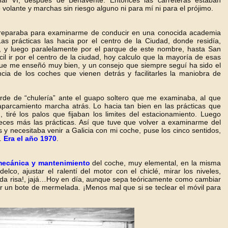
nal VI, después de Benavente. Entonces las carreteras estaban
volante y marchas sin riesgo alguno ni para mí ni para el prójimo.
preparaba para examinarme de conducir en una conocida academia
as prácticas las hacia por el centro de la Ciudad, donde residía,
da, y luego paralelamente por el parque de este nombre, hasta San
 ir por el centro de la ciudad, hoy calculo que la mayoría de esas
que me enseñó muy bien, y un consejo que siempre seguí ha sido el
ancia de los coches que vienen detrás y facilitarles la maniobra de
larde de “chulería” ante el guapo soltero que me examinaba, al que
parcamiento marcha atrás. Lo hacia tan bien en las prácticas que
tiré los palos que fijaban los limites del estacionamiento. Luego
ces más las prácticas. Así que tuve que volver a examinarme del
y necesitaba venir a Galicia con mi coche, puse los cinco sentidos,
é.
Era el año 1970
.
 mecánica y mantenimiento
del coche, muy elemental, en la misma
lco, ajustar el ralentí del motor con el chiclé, mirar los niveles,
 me da risa!, jajá…Hoy en día, aunque sepa teóricamente como cambiar
r un bote de mermelada. ¡Menos mal que si se teclear el móvil para