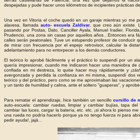
tierras castellanas de Palencia, una vez que dejamos la nacio
despejadas y pude hacer unos kilómetros de incipientes prácticas de 
Una vez en Vitoria el coche quedó en un garaje mientras yo me 
alavesa, llamada
auto- escuela Zaldivar
, que creo aún existe. L
pasando por Postas, Dato, Canciller Ayala, Manuel Iradier, Flori
Prudencio, una zona sin casas por aquellos años…Entonces era fácil
calles serán peatonales. Tuve un estupendo profesor de conducir 
de mirar con frecuencia por el espejo retrovisor, calcular la dist
adelantamiento para no entorpecer a los demás conductores.
El teórico lo aprobé fácilmente y el práctico lo suspendí por un a
quería impresionar, cuando me indicaron hacer una maniobra de a
confiada en mi destreza, lo quise hacer muy rápidamente y ¡zás!, 
avergonzada y perdida la confianza en mi misma, suspendí dos ve
teórico y del práctico, pero como se me aproximaban las vacaciones 
y un tanto de humildad y calma, ante el soltero "guaperas", y aprob
Para rematar el aprendizaje, hice también un sencillo
cursillo de
auto-escuela: cambiar ruedas, limpiar y cambiar bujías, tapa del de
cambiar las luces, cargar la batería, etc. etc. ¡si ahora lo pienso
una rueda no podría hacerlo porque ya no tengo fuerza ni para abri
pedir ayuda!, jajá…