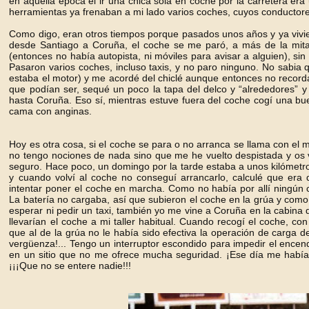
en aquella época el ir una chica sola en coche por la carretera er
herramientas ya frenaban a mi lado varios coches, cuyos conductores
Como digo, eran otros tiempos porque pasados unos años y ya vivien
desde Santiago a Coruña, el coche se me paró, a más de la mit
(entonces no había autopista, ni móviles para avisar a alguien), sin
Pasaron varios coches, incluso taxis, y no paro ninguno. No sabia 
estaba el motor) y me acordé del chiclé aunque entonces no recordaba
que podían ser, sequé un poco la tapa del delco y “alrededores” y 
hasta Coruña. Eso sí, mientras estuve fuera del coche cogí una bu
cama con anginas.
Hoy es otra cosa, si el coche se para o no arranca se llama con el 
no tengo nociones de nada sino que me he vuelto despistada y os v
seguro. Hace poco, un domingo por la tarde estaba a unos kilómetr
y cuando volví al coche no conseguí arrancarlo, calculé que era 
intentar poner el coche en marcha. Como no había por allí ningún c
La batería no cargaba, así que subieron el coche en la grúa y como
esperar ni pedir un taxi, también yo me vine a Coruña en la cabina 
llevarían el coche a mi taller habitual. Cuando recogí el coche, co
que al de la grúa no le había sido efectiva la operación de carga
vergüenza!... Tengo un interruptor escondido para impedir el encen
en un sitio que no me ofrece mucha seguridad. ¡Ese día me había 
¡¡¡Que no se entere nadie!!!