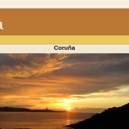
a
Coruña