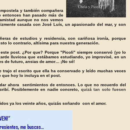
ompostela y también compañera
de entonces han pasado más de
y amistad aunque no nos vemos
felizmente casada con José Luís, un apasionado del mar, y son
ñeras de estudios y residencia, con cariñosa ironía, porque
to lo contrario, altísima p
ara nu
estra generación.
este post. ¿Por que? Porque "Picoli" siempre conservó (yo lo
tarde lluviosa que estábamos estudiando, yo improvisé, en un
es de futuro, ansias de amor… ¡No sé!
 trajo el escrito que ella ha conservado y leído muchas veces
 que hoy lo incluya en el post.
dar ahora sentimientos de entonces. Lo que no recuerdo del
ribí. Posiblemente en nadie concreto,
quizá tan solo fuesen
lidos ya los veinte años,
quizás soñando
con el amor.