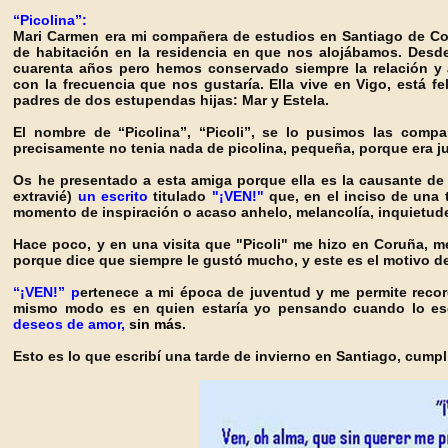
“Picolina”:
Mari Carmen era mi compañera de estudios en Santiago de C
de habitación en la residencia en que nos alojábamos. Des
cuarenta años pero hemos conserv
ado siempre la relación 
con la frecuencia
que nos gustaría. Ella vive en Vigo, está 
padres de dos estupendas hijas: Mar y Estela.
El nombre de “Picolina”, “Picoli”, se lo pusimos las compa
precisamente no tenia nada de picolina, pequeña, porque era jus
Os he presentado a esta amiga porque ella es la causante de 
extravié)
un escrito
titulado
"¡VEN!"
que, en el inciso de una 
momento de inspiración o acaso anhelo, melancolía, inquietud
Hace poco, y en una visita que "Picoli"
me hizo en Coruña, me
porque dice qu
e siempre le gustó mucho, y este es el motivo de
“¡VEN!” p
ertenece a mi época de juventud y
me permite recor
mismo modo es en quien estaría yo pensando cuando lo esc
deseos de amor,
sin más.
Esto es lo que
escribí una tarde de invierno en Santiago, cump