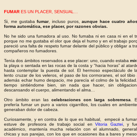
FUMAR
ES UN PLACER, SENSUAL…
Si, me gustaba
fumar
, incluso puros,
aunque hace cuatro años
forma automática, ese placer, por razones obvias.
No he sido una fumadora al uso. No fumaba ni en casa ni en el t
porque no me gustaba el olor que deja el humo y en el trabajo po
pareció una falta de respeto fumar delante del público y obligar a t
compañeros no fumadores.
Tenía dos ámbitos reservados a ese placer: uno, cuando estaba
mir
la playa o sentada en las rocas de la costa y “hacia horas” al ata
hasta contemplar la puesta de sol. El hermoso espectáculo de la
lento cruzar de los veleros, el paso de los cormoranes, el sol tibio s
además echar humo despacio, me parecía el colmo de la felicidad.
tiempo sintiéndome bien, sin nada que hacer, sin obligacion
descansando el cuerpo, alimentando el alma…
Otro ámbito eran las
celebraciones con larga sobremesa
. 
prefería fumar un puro a varios cigarrillos, los cuales en ambien
generaban dolor de cabeza.
Curiosamente, y en contra de lo que es habitual, empecé a fuma
estuve de profesora de trabajo social en
Vitoria Gaztei
, y fu
académico, mantenía mucha relación con el alumnado, genera
chicas y sus parejas, con los que en ocasiones iba a bares y mes