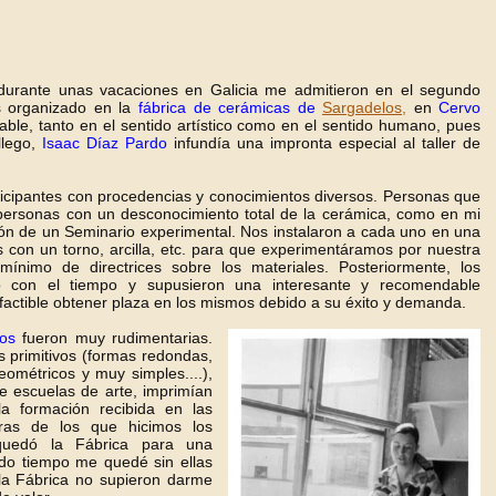
 durante unas vacaciones en Galicia me admitieron en el segundo
s organizado en la
fábrica de cerámicas de
Sargadelos,
en
Cervo
dable, tanto en el sentido artístico como en el sentido humano, pues
allego,
Isaac Díaz Pardo
infundía una impronta especial al taller de
cipantes con procedencias y conocimientos diversos. Personas que
personas con un desconocimiento total de la cerámica, como en mi
ión de un Seminario experimental. Nos instalaron a cada uno en una
 con un torno, arcilla, etc. para que experimentáramos por nuestra
mínimo de directrices sobre los materiales. Posteriormente, los
do con el tiempo y supusieron una interesante y recomendable
factible obtener plaza en los mismos debido a su éxito y demanda.
os
fueron muy rudimentarias.
s primitivos (formas redondas,
ométricos y muy simples....),
e escuelas de arte, imprimían
a formación recibida en las
bras de los que hicimos los
quedó la Fábrica para una
ido tiempo me quedé sin ellas
la Fábrica no supieron darme