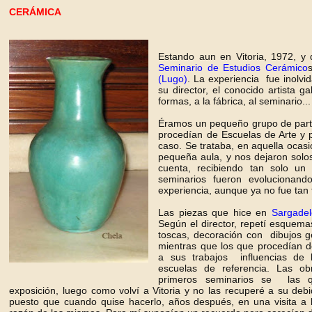
CERÁMICA
Estando aun en Vitoria, 1972, y
Seminario
de Estudios Cerámico
(Lugo)
. La experiencia fue inolvi
su director, el conocido artista g
formas, a la fábrica, al seminario...
Éramos un pequeño grupo de parti
procedían de Escuelas de Arte y 
caso. Se trataba, en aquella ocas
pequeña aula, y nos dejaron solos
cuenta, recibiendo tan solo un 
seminarios fueron evolucionan
experiencia, aunque ya no fue tan 
Las piezas que hice en
Sargadel
Según el director, repetí esquema
toscas, decoración con dibujos ge
mientras que los que procedían d
a sus trabajos influencias de l
escuelas de referencia. Las o
primeros seminarios se las 
exposición, luego como volví a Vitoria y no las recuperé a su deb
puesto que cuando quise hacerlo, años después, en una visita a 