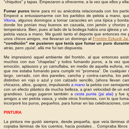
“chiquitos” y tapas. Empezaron a ofrecerme, a la vez que ellos y ell
Fumar
puros
tiene para mí su anécdota relacionada con los part
Empecé a entusiasmarme con los partidos de pelota a mano, qu
Vitoria
, algunos domingos a tomar caracoles en una típica y bonita
donde los ponían muy buenos en cazuela, con jamón y chorizo p
temperatura. Bien, pues al lado de la bodega había una iglesia y un fro
pelota vasca a mano. Me gustó tanto el deporte que entonces me p
unos chicos amigos, me llevaran un domingo al
Frontón Ezkurdi Jai 
“condición” me pusieron que tenía que fumar un puro durante 
atrás, pero ¡quía!, allá me fui tan dispuesta.
Me impresionó aquel ambiente del frontón, al que entonces asistí
muchos con sus "chapelas" y todos fumando puros, a la vez que
emoción, aplausos y yo camuflaba, en medio de aquella euforia, mi
que me estaba fumando para cumplir mi “promesa”. De cualquier ma
largo, cerrado, con dos paredes, cancha y contra-cancha, los pel
distintivo en rojo o azul y con calzado sencillo, (ahora llevan ca
chicazos, altos, guapos, impulsando
a mano
la pelota con semejante
con un efecto plástico de mucha belleza, a gran velocidad de un extr
grandioso. Luego jugaron también a
cesta punta
(jai alai)
y fue i
amigos a ver pelota vasca, y visite otros frontones, con lo que fuma
incorporé los puros, pequeños, para fumar en las celebraciones, com
PINTURA
La pintura me gustó siempre, desde pequeña, que veía láminas de
copiaba láminas de los cuentos, hacia postales… Compraba libros s