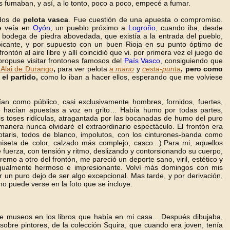
as fumaban, y así, a lo tonto, poco a poco, empecé a fumar.
idos de
pelota vasca
. Fue cuestión de una apuesta o compromiso.
e veía en
Oyón
, un pueblo próximo a
Logroño,
cuando iba, desde
 bodega de piedra abovedada, que existía a la entrada del pueblo,
icante, y por supuesto con un buen Rioja en su punto óptimo de
ntón al aire libre y allí coincidió que vi. por primera vez el juego de
ropuse visitar frontones famosos del
País Vasco
, consiguiendo que
Alai
de
Durango
,
para ver pelota
a ma
no
y
cesta-punta
, pero
como
el partido,
como lo iban a hacer ellos, esperando que me volviese
an como público, casi exclusivamente hombres, fornidos, fuertes,
 hacían apuestas a voz en grito… Había humo por todas partes,
s toses ridículas, atragantada por las bocanadas de humo del puro
nera nunca olvidaré el extraordinario espectáculo. El frontón era
otaris, todos de blanco, impolutos, con los cinturones-banda como
miseta de color, calzado más complejo, casco...).Para mi, aquellos
 fuerza, con tensión y ritmo, deslizando y contorsionando su cuerpo,
emo a otro del frontón, me pareció un deporte sano, viril, estético y
gualmente hermoso e impresionante. Volví más domingos con mis
r un puro dejo de ser algo excepcional. Mas tarde, y por derivación,
o puede verse en la foto que se incluye.
 museos en los libros que había en mi casa... Después dibujaba,
obre pintores, de la colección Squira, que cuando era joven, tenía