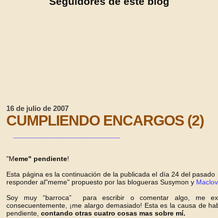
Seguidores de este blog
16 de julio de 2007
CUMPLIENDO ENCARGOS (2)
______________________
"M
eme" pendiente
!
Esta página es la continuación de la publicada el día 24 del pas
responder al"meme" propuesto por las blogueras Susymon y
Maclov
Soy muy “barroca” para escribir o comentar algo, me extie
consecuentemente, ¡me alargo demasiado! Esta es la causa de habe
pendiente,
con
tando
otras cuatro cosas mas sobre mí.