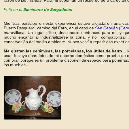
razón de las mismas. Para mí suponían un recuerdo pero carecían d
Foto en el
Seminario de Sargadelos
Mientras participé en esta experiencia estuve alojada en una cas
Puerto Pesquero, camino del Faro, en el cabo de
San Ceprián
(
Cerv
maravillosa. Un lugar idílico, desconocido entonces para mí, y 
mucho encanto al industrializarse la zona, y no compatibilizar
conservación del medio ambiente. Nunca volví a repetir esa experien
Me gustan las cerámicas, las porcelanas, los útiles de barro…
M
usar. Incluyo unas fotos de mi entorno doméstico como prueba de e
comprar porque es un problema disponer de espacio para ponerlas.
los muebles.