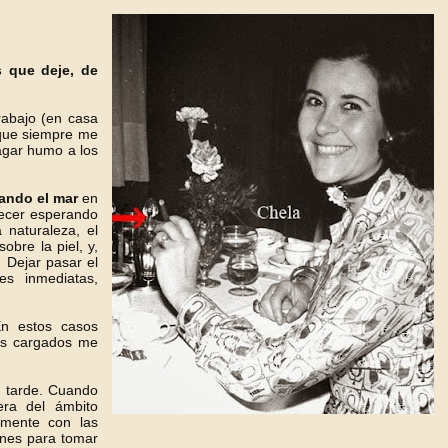
 que deje, de
rabajo (en casa
rque siempre me
ragar humo a los
ando el mar
en
rdecer esperando
 naturaleza, el
obre la piel, y,
 Dejar pasar el
es inmediatas,
En estos casos
tes cargados me
r tarde. Cuando
era del ámbito
lmente con las
ones para tomar