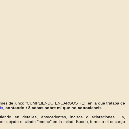
ado mes de junio: "CUMPLIENDO ENCARGOS" (1), en la que trataba de
ia
,
contando r 8 cosa
s
so
bre mí que no conocieseis
.
ndo en detalles, antecedentes, incisos o aclaraciones… y,
r dejado el citado "meme" en la mitad. Bueno, termino el encargo