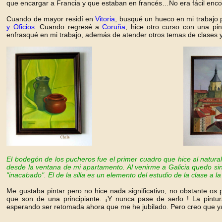
que encargar a Francia y que estaban en francés…No era fácil encon
Cuando de mayor residí en
Vitoria
, busqué un hueco en mi trabajo p
y Oficios
. Cuando regresé a
Coruña
, hice otro curso con una pi
enfrasqué en mi trabajo, además de atender otros temas de clases y
El bodegón de los puchero
s fue el primer cuadro que hice al natural 
desde la ventana de mi apartamento. Al venirme a Galicia quedo sin t
"inacabado". El de la silla es un elemento del estudio de la clase a 
Me gustaba pintar pero no hice nada significativo, no obstante os 
que son de una principiante. ¡Y nunca pase de serlo ! La pintur
esperando ser retomada ahora que me he jubilado. Pero creo que ya