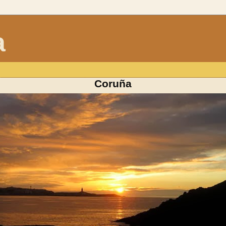
a
Coruña