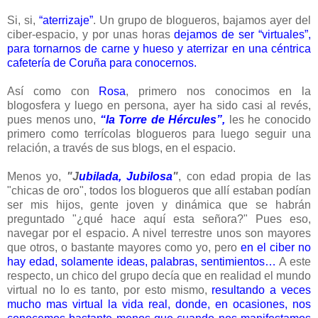
Si, si,
“aterrizaje”
. Un grupo de blogueros, bajamos ayer del
ciber-espacio, y por unas horas
dejamos de ser “virtuales”,
para tornarnos de carne y hueso y aterrizar en una céntrica
cafetería de Coruña para conocernos.
Así como con
Rosa
, primero nos conocimos en la
blogosfera y luego en persona, ayer ha sido casi al revés,
pues menos uno,
“la Torre de Hércules”,
les he conocido
primero como terrícolas blogueros para luego seguir una
relación, a través de sus blogs, en el espacio.
Menos yo,
"J
ubilada, Jubilosa
"
, con edad propia de las
"chicas de oro", todos los blogueros que allí estaban podían
ser mis hijos, gente joven y dinámica que se habrán
preguntado "¿qué hace aquí esta señora?" Pues eso,
navegar por el espacio. A nivel terrestre unos son mayores
que otros, o bastante mayores como yo, pero
en el ciber no
hay edad, solamente ideas, palabras, sentimientos…
A este
respecto, un chico del grupo decía que en realidad el mundo
virtual no lo es tanto, por esto mismo,
resultando a veces
mucho mas virtual la vida real, donde, en ocasiones, nos