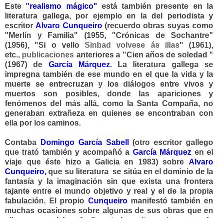
Este
"realismo mágico"
está también presente en la
literatura gallega, por ejemplo en la del periodista y
escritor
Alvaro Cunqueiro
(recuerdo obras suyas como
"Merlín y Familia" (1955, "Crónicas de Sochantre"
(1956), "Si o vello
Sinbad volvese ás illas
" (1961),
etc.,
publicaciones
anteriores a "Cien años de soledad "
(1967) de
García Márquez
. La literatura gallega se
impregna también de ese mundo en el que la vida y la
muerte se entrecruzan y los diálogos entre vivos y
muertos son posibles, donde las apariciones y
fenómenos del más allá, como la Santa Compaña, no
generaban extrañeza en quienes se encontraban con
ella por los caminos.
Contaba
Domingo García Sabell
(otro escritor gallego
que trató también y acompañó a
García Márquez
en el
viaje que éste hizo a Galicia en 1983) sobre
Alvaro
Cunqueiro,
que su literatura se sitúa en el dominio de la
fantasía y la imaginación sin que exista una frontera
tajante entre el mundo objetivo y real y el de la propia
fabulación.
El propio
Cunqueiro
manifestó también en
muchas ocasiones sobre algunas de sus obras que en