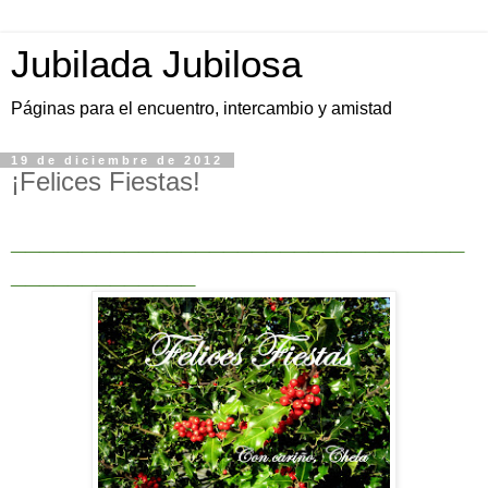
Jubilada Jubilosa
Páginas para el encuentro, intercambio y amistad
19 de diciembre de 2012
¡Felices Fiestas!
____________________________
____
___
__________