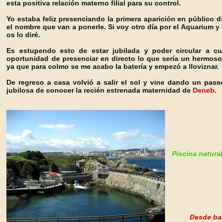
esta positiva relación materno filial para su control.
Yo estaba feliz presenciando la primera aparición en público de
el nombre que van a ponerle. Si voy otro día por el Aquarium y
os lo diré.
Es estupendo esto de estar jubilada y poder circular a cu
oportunidad de presenciar en directo lo que sería un hermos
ya que para colmo se me acabo la batería y empezó a lloviznar.
De regreso a casa volvió a salir el sol y vine dando un pase
jubilosa de conocer la recién estrenada maternidad de
Deneb
.
Piscina natura
Desde bas