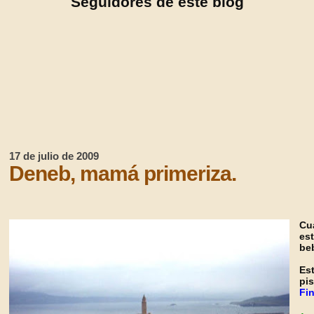
Seguidores de este blog
17 de julio de 2009
Deneb, mamá primeriza.
Cu
es
be
Es
pi
Fin