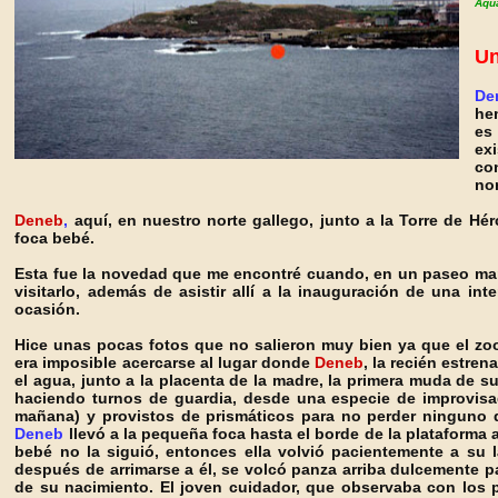
Aqua
Un
De
he
es
ex
con
nor
Deneb
,
aquí, en nuestro norte gallego, junto a la Torre de Hér
foca bebé.
Esta fue la novedad que me encontré cuando, en un paseo maña
visitarlo, además de asistir allí a la inauguración de una in
ocasión.
Hice unas pocas fotos que no salieron muy bien ya que el zo
era imposible acercarse al lugar donde
Deneb
, la recién estre
el agua, junto a la placenta de la madre, la primera muda de 
haciendo turnos de guardia, desde una especie de improvisado
mañana) y provistos de prismáticos para no perder ninguno 
Deneb
llevó a la pequeña foca hasta el borde de la plataforma
bebé no la siguió, entonces ella volvió pacientemente a su 
después de arrimarse a él, se volcó panza arriba dulcemente 
de su nacimiento. El joven cuidador, que observaba con los 