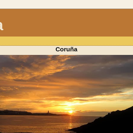
a
Coruña