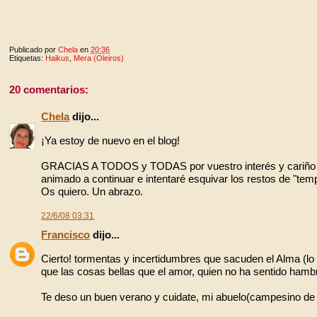
Publicado por
Chela
en
20:36
Etiquetas:
Haikus
,
Mera (Oleiros)
20 comentarios:
Chela
dijo...
¡Ya estoy de nuevo en el blog!
GRACIAS A TODOS y TODAS por vuestro interés y cariño de
animado a continuar e intentaré esquivar los restos de "temp
Os quiero. Un abrazo.
22/6/08 03:31
Francisco
dijo...
Cierto! tormentas y incertidumbres que sacuden el Alma (lo
que las cosas bellas que el amor, quien no ha sentido ham
Te deso un buen verano y cuidate, mi abuelo(campesino de l